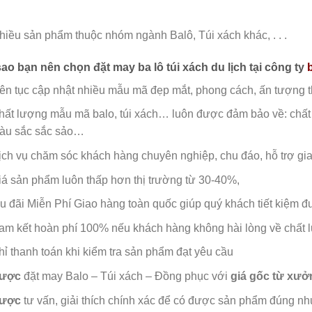
hiều sản phẩm thuộc nhóm ngành Balô, Túi xách khác, . . .
sao bạn nên chọn đặt may ba lô túi xách du lịch tại
công ty
iên tục cập nhật nhiều mẫu mã đẹp mắt, phong cách, ấn tượng th
hất lượng mẫu mã balo, túi xách…
luôn được đảm bảo về: chất 
àu sắc sắc sảo…
ịch vụ chăm sóc khách hàng chuyên nghiệp, chu đáo, hỗ trợ g
iá sản phẩm luôn thấp hơn thị trường từ 30-40%,
u đãi Miễn Phí Giao hàng toàn quốc giúp quý khách tiết kiệm đượ
am kết hoàn phí 100% nếu khách hàng không hài lòng về chất
hỉ thanh toán khi kiểm tra sản phẩm đạt yêu cầu
ược
đặt may Balo – Túi xách – Đồng phục với
giá gốc từ xưở
ược
tư vấn, giải thích chính xác để có được sản phẩm đúng nh