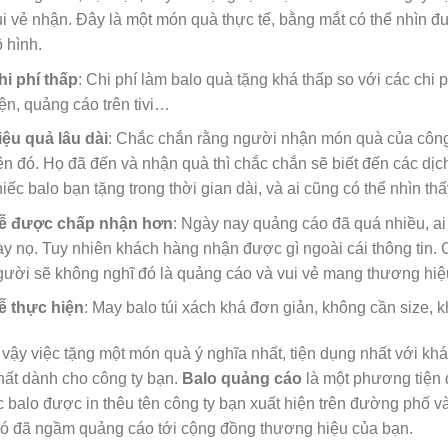
ui vẻ nhận. Đây là một món quà thực tế, bằng mắt có thể nhìn 
ô hình.
hi phí thấp
: Chi phí làm balo quà tặng khá thấp so với các chi 
iện, quảng cáo trên tivi…
iệu quả lâu dài
: Chắc chắn rằng người nhận món quà của công 
rên đó. Họ đã đến và nhận quà thì chắc chắn sẽ biết đến các d
hiếc balo bạn tặng trong thời gian dài, và ai cũng có thể nhìn thấ
ễ được chấp nhận hơn
: Ngày nay quảng cáo đã quá nhiều, ai 
ày nọ. Tuy nhiên khách hàng nhận được gì ngoài cái thông tin. 
gười sẽ không nghĩ đó là quảng cáo và vui vẻ mang thương hiệ
ễ thực hiện
: May balo túi xách khá đơn giản, không cần size,
 vậy việc tặng một món quà ý nghĩa nhất, tiện dụng nhất với k
nhất dành cho công ty bạn.
Balo quảng cáo
là một phương tiện 
c balo được in thêu tên công ty bạn xuất hiện trên đường phố và
nó đã ngầm quảng cáo tới cộng đồng thương hiệu của bạn.