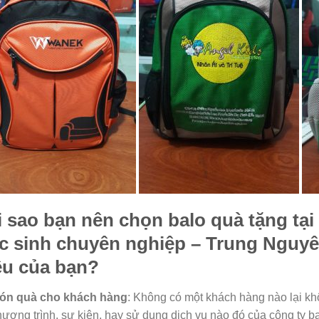
i sao bạn nên chọn balo quà tặng tại 
c sinh chuyên nghiệp
– Trung Nguyê
ệu của bạn?
ón quà cho khách hàng
: Không có một khách hàng nào lại kh
hương trình, sự kiện, hay sử dụng dịch vụ nào đó của công ty b