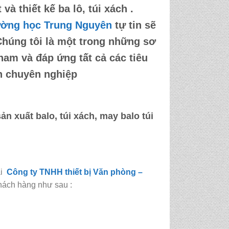
à thiết kế ba lô, túi xách .
ường học Trung Nguyên
tự tin sẽ
Chúng tôi là một trong những sơ
 nam và đáp ứng tất cả các tiêu
nh chuyên nghiệp
n xuất balo, túi xách, may balo túi
ại
Công ty TNHH thiết bị Văn phòng –
hách hàng như sau :