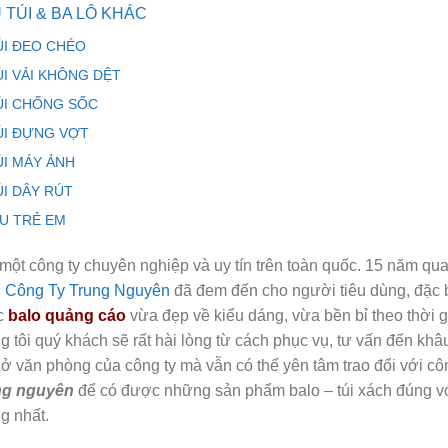
 TÚI & BA LÔ KHÁC
ÚI ĐEO CHÉO
ÚI VẢI KHÔNG DỆT
ÚI CHỐNG SỐC
ÚI ĐỰNG VỢT
ÚI MÁY ẢNH
ÚI DÂY RÚT
ỊU TRẺ EM
một công ty chuyên nghiệp và uy tín trên toàn quốc. 15 năm qu
h
Công Ty Trung Nguyên
đã đem đến cho người tiêu dùng, đặc b
c
balo quảng cáo
vừa đẹp về kiểu dáng, vừa bền bỉ theo thời g
g tôi quý khách sẽ rất hài lòng từ cách phục vụ, tư vấn đến kh
 ở văn phòng của công ty mà vẫn có thể yên tâm trao đổi với cô
ng nguyên
để có được những sản phẩm balo – túi xách đúng với
g nhất.