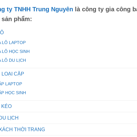
g ty TNHH Trung Nguyên
là
công ty gia công b
 sản phẩm:
LÔ
A LÔ LAPTOP
A LÔ HỌC SINH
A LÔ DU LỊCH
 LOẠI CẶP
ẶP LAPTOP
ẶP HỌC SINH
I KÉO
 DU LỊCH
 XÁCH THỜI TRANG