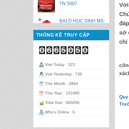
TN 2058
Với
Chú
BALO HỌC SINH MS:
đáp
TN 2056
sở
THỐNG KÊ TRUY CẬP
chí
BALO HỌC SINH MS:
TN 2070
Visit Today : 323
BALO HỌC SINH MS:
côn
TN 2069
xác
Visit Yesterday : 736
This Month : 4864
BALO HỌC SINH MS:
This Year : 152480
TN 2068
Quy 
Total Visit : 665050
Trư
CẶP HỌC SINH MS:
Who's Online : 6
TN 5016