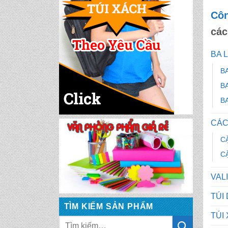
Côn
các
CẶP HỌC SINH MS:
TN 5016
BA 
B
CẶP HỌC SINH MS:
B
TN 5015
B
CẶP HỌC SINH MS:
CÁC
TN 5014
C
C
CẶP HỌC SINH MS:
TN 5013
VAL
TÚI
CẶP HỌC SINH MS:
TÌM KIẾM SẢN PHẨM
TN 5012
TÚI