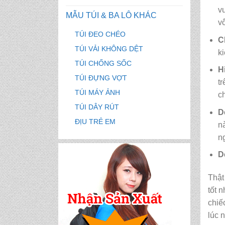
v
MẪU TÚI & BA LÔ KHÁC
v
TÚI ĐEO CHÉO
C
TÚI VẢI KHÔNG DỆT
k
TÚI CHỐNG SỐC
H
TÚI ĐỰNG VỢT
t
TÚI MÁY ẢNH
c
TÚI DÂY RÚT
D
ĐỊU TRẺ EM
n
n
D
Thật
tốt 
chiế
lúc 