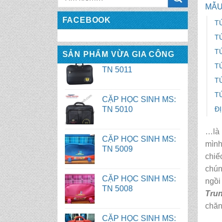
MẪU
CẶP HỌC SINH MS:
FACEBOOK
T
TN 5011
T
T
SẢN PHẨM VỪA GIA CÔNG
CẶP HỌC SINH MS:
TN 5010
T
T
T
CẶP HỌC SINH MS:
TN 5009
Đ
…là 
CẶP HỌC SINH MS:
mìn
TN 5008
chiế
chún
CẶP HỌC SINH MS:
ngồi
TN 5007
Tru
chăn
BALO HỌC SINH MS: