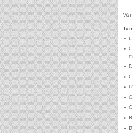
CẶP HỌC SINH MS:
TN 5015
Và n
Tại 
CẶP HỌC SINH MS:
TN 5014
L
C
CẶP HỌC SINH MS:
m
TN 5013
D
CẶP HỌC SINH MS:
G
TN 5012
Ư
C
C
Đ
Đ