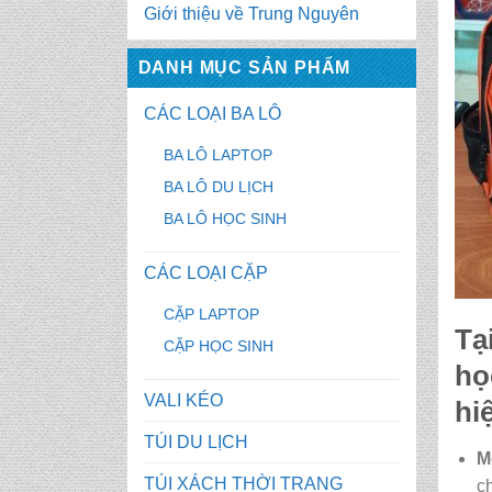
Giới thiệu về Trung Nguyên
DANH MỤC SẢN PHẨM
CÁC LOẠI BA LÔ
BA LÔ LAPTOP
BA LÔ DU LỊCH
BA LÔ HỌC SINH
CÁC LOẠI CẶP
CẶP LAPTOP
Tạ
CẶP HỌC SINH
họ
VALI KÉO
hi
TÚI DU LỊCH
M
TÚI XÁCH THỜI TRANG
c