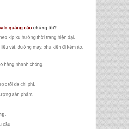
balo quảng cáo
chúng tôi?
eo kịp xu hướng thời trang hiện đại.
liệu vải, đường may, phụ kiện đi kèm áo,
iao hàng nhanh chóng.
c tối đa chi phí.
 lượng sản phẩm.
ng.
u cầu