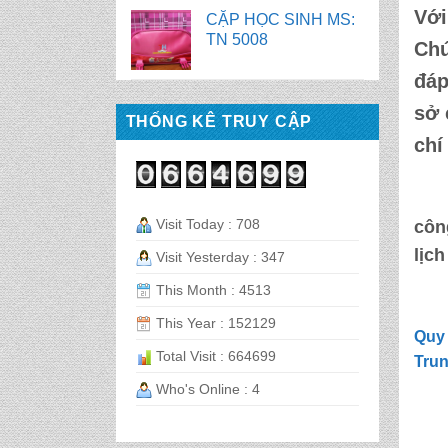
Với
CẶP HỌC SINH MS:
TN 5007
Chú
đáp
BALO HỌC SINH MS:
sở
TN 2058
THỐNG KÊ TRUY CẬP
chí
BALO HỌC SINH MS:
TN 2056
Visit Today : 708
côn
lịc
Visit Yesterday : 347
BALO HỌC SINH MS:
TN 2070
This Month : 4513
This Year : 152129
Quy 
BALO HỌC SINH MS:
Total Visit : 664699
TN 2069
Tru
Who's Online : 4
BALO HỌC SINH MS:
TN 2068