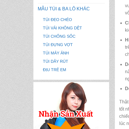
v
MẪU TÚI & BA LÔ KHÁC
v
TÚI ĐEO CHÉO
C
TÚI VẢI KHÔNG DỆT
k
TÚI CHỐNG SỐC
H
TÚI ĐỰNG VỢT
t
TÚI MÁY ẢNH
c
TÚI DÂY RÚT
D
ĐỊU TRẺ EM
n
n
D
Thật
tốt 
chiế
lúc 