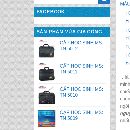
TN 5013
MẪU
FACEBOOK
T
CẶP HỌC SINH MS:
T
TN 5012
T
SẢN PHẨM VỪA GIA CÔNG
T
CẶP HỌC SINH MS:
T
TN 5011
T
Đ
CẶP HỌC SINH MS:
TN 5010
…là 
mìn
CẶP HỌC SINH MS:
chiế
TN 5009
chún
ngồi
CẶP HỌC SINH MS:
ngu
TN 5008
nhất