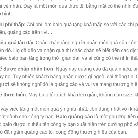
ui vẻ nhận. Đây là một món quà thực tế, bằng mắt có thể nhìn 
ô hình.
hi phí thấp
: Chi phí làm balo quà tặng khá thấp so với các chi 
iện, quảng cáo trên tivi…
iệu quả lâu dài
: Chắc chắn rằng người nhận món quà của công 
rên đó. Họ đã đến và nhận quà thì chắc chắn sẽ biết đến các d
hiếc balo bạn tặng trong thời gian dài, và ai cũng có thể nhìn thấ
ễ được chấp nhận hơn
: Ngày nay quảng cáo đã quá nhiều, ai 
ày nọ. Tuy nhiên khách hàng nhận được gì ngoài cái thông tin. 
gười sẽ không nghĩ đó là quảng cáo và vui vẻ mang thương hiệ
ễ thực hiện
: May balo túi xách khá đơn giản, không cần size,
 vậy việc tặng một món quà ý nghĩa nhất, tiện dụng nhất với k
nhất dành cho công ty bạn.
Balo quảng cáo
là một phương tiện 
c balo được in thêu tên công ty bạn xuất hiện trên đường phố và
nó đã ngầm quảng cáo tới cộng đồng thương hiệu của bạn.