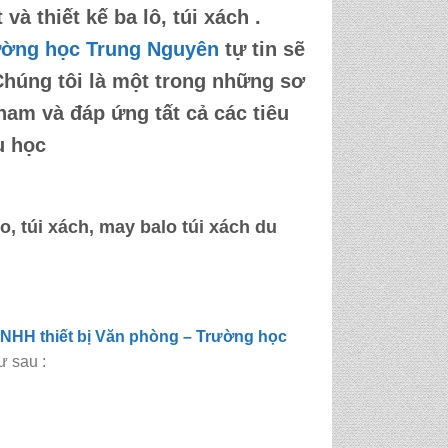
à thiết kế ba lô, túi xách .
ường học Trung Nguyên
tự tin sẽ
Chúng tôi là một trong những sơ
 nam và đáp ứng tất cả các tiêu
u học
, túi xách, may balo túi xách du
NHH thiết bị Văn phòng – Trường học
ư sau :