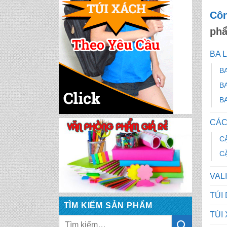
Côn
ph
BA 
B
B
CẶP HỌC SINH MS:
B
TN 5016
CÁC
C
CẶP HỌC SINH MS:
TN 5015
C
VAL
CẶP HỌC SINH MS:
TN 5014
TÚI
TÌM KIẾM SẢN PHẨM
TÚI
CẶP HỌC SINH MS: