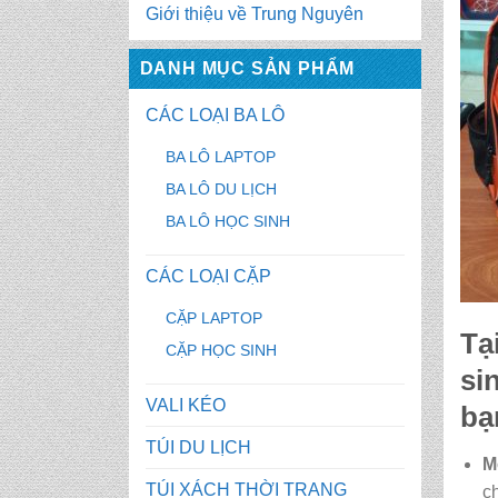
Giới thiệu về Trung Nguyên
DANH MỤC SẢN PHẨM
CÁC LOẠI BA LÔ
BA LÔ LAPTOP
BA LÔ DU LỊCH
BA LÔ HỌC SINH
CÁC LOẠI CẶP
CẶP LAPTOP
Tạ
CẶP HỌC SINH
si
VALI KÉO
bạ
TÚI DU LỊCH
M
TÚI XÁCH THỜI TRANG
c