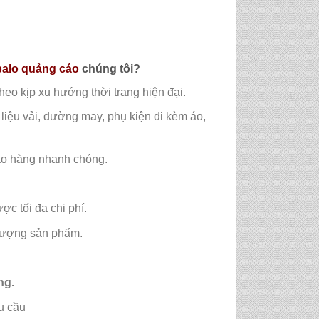
balo quảng cáo
chúng tôi?
eo kịp xu hướng thời trang hiện đại.
liệu vải, đường may, phụ kiện đi kèm áo,
iao hàng nhanh chóng.
c tối đa chi phí.
 lượng sản phẩm.
ng.
u cầu