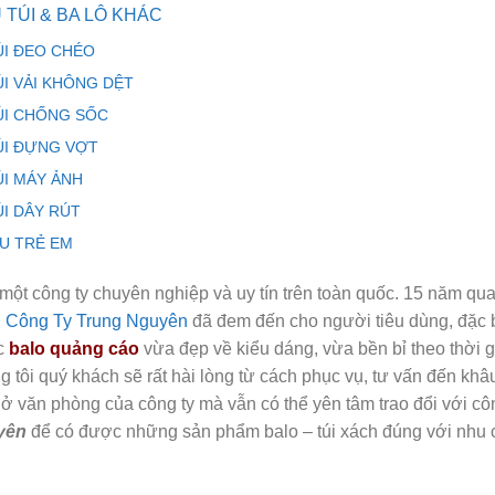
 TÚI & BA LÔ KHÁC
ÚI ĐEO CHÉO
ÚI VẢI KHÔNG DỆT
ÚI CHỐNG SỐC
ÚI ĐỰNG VỢT
ÚI MÁY ẢNH
ÚI DÂY RÚT
ỊU TRẺ EM
một công ty chuyên nghiệp và uy tín trên toàn quốc. 15 năm qu
h
Công Ty Trung Nguyên
đã đem đến cho người tiêu dùng, đặc b
c
balo quảng cáo
vừa đẹp về kiểu dáng, vừa bền bỉ theo thời g
g tôi quý khách sẽ rất hài lòng từ cách phục vụ, tư vấn đến kh
 ở văn phòng của công ty mà vẫn có thể yên tâm trao đổi với cô
yên
để có được những sản phẩm balo – túi xách đúng với nhu cầ
.