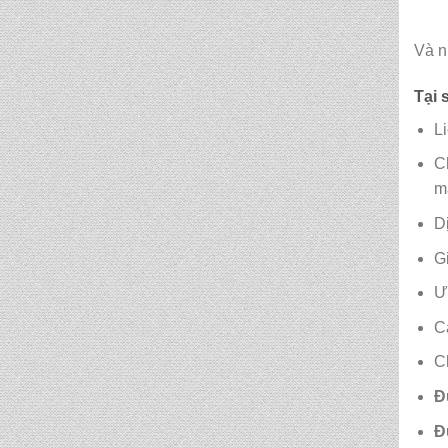
Và n
CẶP HỌC SINH MS:
TN 5016
Tại 
L
CẶP HỌC SINH MS:
TN 5015
C
m
CẶP HỌC SINH MS:
D
TN 5014
G
CẶP HỌC SINH MS:
Ư
TN 5013
C
C
CẶP HỌC SINH MS:
TN 5012
Đ
Đ