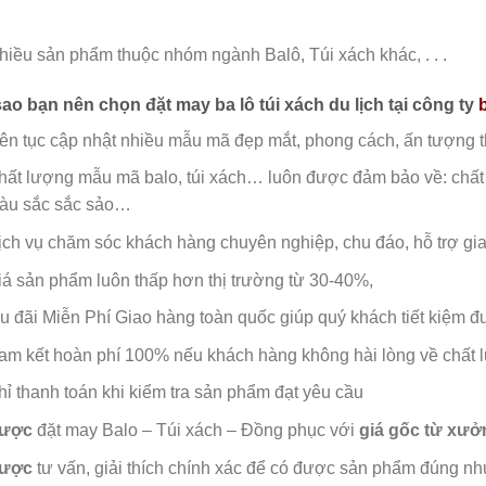
hiều sản phẩm thuộc nhóm ngành Balô, Túi xách khác, . . .
sao bạn nên chọn đặt may ba lô túi xách du lịch tại
công ty
iên tục cập nhật nhiều mẫu mã đẹp mắt, phong cách, ấn tượng th
hất lượng mẫu mã balo, túi xách…
luôn được đảm bảo về: chất 
àu sắc sắc sảo…
ịch vụ chăm sóc khách hàng chuyên nghiệp, chu đáo, hỗ trợ g
iá sản phẩm luôn thấp hơn thị trường từ 30-40%,
u đãi Miễn Phí Giao hàng toàn quốc giúp quý khách tiết kiệm đượ
am kết hoàn phí 100% nếu khách hàng không hài lòng về chất
hỉ thanh toán khi kiểm tra sản phẩm đạt yêu cầu
ược
đặt may Balo – Túi xách – Đồng phục với
giá gốc từ xưở
ược
tư vấn, giải thích chính xác để có được sản phẩm đúng nh