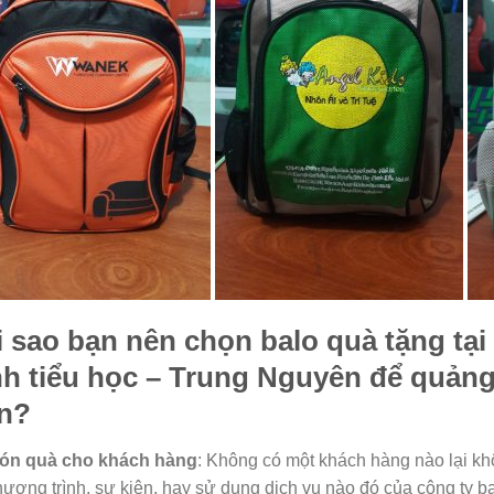
i sao bạn nên chọn balo quà tặng tại
nh tiểu học
– Trung Nguyên để quảng
n?
ón quà cho khách hàng
: Không có một khách hàng nào lại kh
hương trình, sự kiện, hay sử dụng dịch vụ nào đó của công ty b