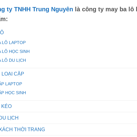
g ty TNHH Trung Nguyên
là
công ty may ba lô 
ẩm:
LÔ
A LÔ LAPTOP
A LÔ HỌC SINH
A LÔ DU LỊCH
 LOẠI CẶP
ẶP LAPTOP
ẶP HỌC SINH
I KÉO
 DU LỊCH
 XÁCH THỜI TRANG