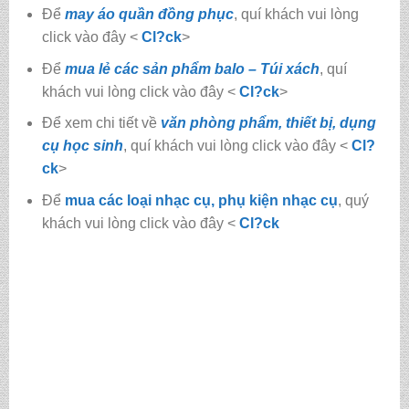
Để
may áo quần đồng phục
, quí khách vui lòng
click vào đây <
Cl?ck
>
Để
mua lẻ các sản phẩm balo – Túi xách
, quí
khách vui lòng click vào đây <
Cl?ck
>
Để xem chi tiết về
văn phòng phẩm, thiết bị, dụng
cụ học sinh
, quí khách vui lòng click vào đây <
Cl?
ck
>
Để
mua các loại nhạc cụ, phụ kiện nhạc cụ
, quý
khách vui lòng click vào đây <
Cl?ck