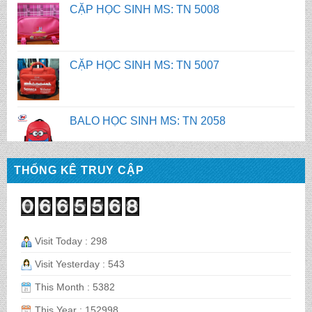
CẶP HỌC SINH MS: TN 5007
BALO HỌC SINH MS: TN 2058
BALO HỌC SINH MS: TN 2056
THỐNG KÊ TRUY CẬP
BALO HỌC SINH MS: TN 2070
BALO HỌC SINH MS: TN 2069
Visit Today : 298
Visit Yesterday : 543
This Month : 5382
BALO HỌC SINH MS: TN 2068
This Year : 152998