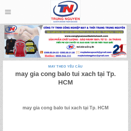
Skip
to
content
MAY THEO YÊU CẦU
may gia cong balo tui xach tại Tp.
HCM
may gia cong balo tui xach tại Tp. HCM