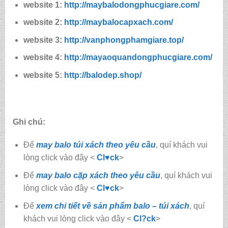
website 1:
http://maybalodongphucgiare.com/
website 2:
http://maybalocapxach.com/
website 3
: http://vanphongphamgiare.top/
website 4:
http://mayaoquandongphucgiare.com/
website 5:
http://balodep.shop/
Ghi chú:
Để
may balo túi xách theo yêu cầu
, quí khách vui
lòng click vào đây <
Cl♥ck
>
Để
may balo cặp xách theo yêu cầu
, quí khách vui
lòng click vào đây <
Cl♥ck
>
Để
xem chi tiết về sản phẩm balo – túi xách
, quí
khách vui lòng click vào đây <
Cl?ck
>