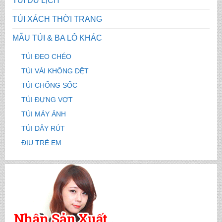
TÚI DU LỊCH
TÚI XÁCH THỜI TRANG
MẪU TÚI & BA LÔ KHÁC
TÚI ĐEO CHÉO
TÚI VẢI KHÔNG DỆT
TÚI CHỐNG SỐC
TÚI ĐỰNG VỢT
TÚI MÁY ẢNH
TÚI DÂY RÚT
ĐỊU TRẺ EM