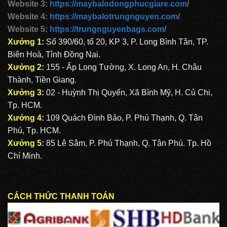
Website 3:
https://maybalodongphucgiare.com
/
Website 4:
https://maybalotrungnguyen.com
/
Website 5:
https://trungnguyenbags.com
/
Xưởng 1
:
Số 390/60, tổ 20, KP 3, P. Long Bình Tân, TP.
Biên Hoà, Tỉnh Đồng Nai.
Xưởng 2
:
155 - Ấp Long Tường, X. Long An, H. Châu
Thành, Tiền Giang.
Xưởng 3
:
02 - Huỳnh Thị Quyến, Xã Bình Mỹ, H. Củ Chi,
Tp. HCM.
Xưởng 4
:
109 Quách Đình Bảo, P. Phú Thạnh, Q. Tân
Phú, Tp. HCM.
Xưởng 5
:
85 Lê Sâm, P. Phú Thạnh, Q. Tân Phú. Tp. Hồ
Chí Minh.
CÁCH THỨC THANH TOÁN