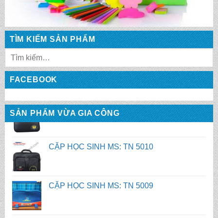
CẶP HỌC SINH MS: TN 5012
TÌM KIẾM SẢN PHẨM
CẶP HỌC SINH MS: TN 5011
FACEBOOK
CẶP HỌC SINH MS: TN 5010
SẢN PHẨM VỪA GIA CÔNG
CẶP HỌC SINH MS: TN 5009
CẶP HỌC SINH MS: TN 5008