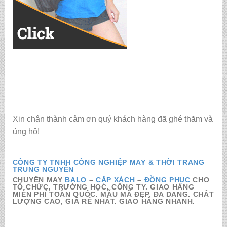
Xin chân thành cảm ơn quý khách hàng đã ghé thăm và
ủng hộ!
CÔNG TY TNHH CÔNG NGHIỆP MAY & THỜI TRANG
TRUNG NGUYÊN
CHUYÊN MAY
BALO
–
CẶP XÁCH
–
ĐỒNG PHỤC
CHO
TỔ CHỨC, TRƯỜNG HỌC, CÔNG TY. GIAO HÀNG
MIỄN PHÍ TOÀN QUỐC. MẪU MÃ ĐẸP, ĐA DANG. CHẤT
LƯỢNG CAO, GIÁ RẺ NHẤT. GIAO HÀNG NHANH.