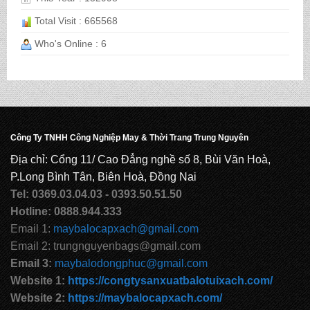
Total Visit : 665568
CẶP HỌC SINH MS: TN 5016
Who's Online : 6
CẶP HỌC SINH MS: TN 5015
Công Ty TNHH Công Nghiệp May & Thời Trang Trung Nguyên
CẶP HỌC SINH MS: TN 5014
Địa chỉ: Cổng 11/ Cao Đẳng nghề số 8, Bùi Văn Hoà,
P.Long Bình Tân, Biên Hoà, Đồng Nai
Tel: 0369.03.04.03 - 0393.50.51.50
CẶP HỌC SINH MS: TN 5013
Hotline: 0888.944.333
Email 1:
maybalocapxach@gmail.com
Email 2: trungnguyenbags@gmail.com
CẶP HỌC SINH MS: TN 5012
Email 3:
maybalodongphuc@gmail.com
Website 1:
https://congtysanxuatbalotuixach.com/
Website 2:
https://maybalocapxach.com/