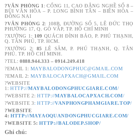
?VĂN PHÒNG 1
: CỔNG 11, CAO ĐẲNG NGHỀ SỐ 8 –
BÙI VĂN HÒA – P. LONG BÌNH TÂN – BIÊN HÒA –
ĐỒNG NAI
?VĂN PHÒNG 2
: 108B, ĐƯỜNG SỐ 5, LÊ ĐỨC THỌ
PHƯỜNG 17, Q. GÒ VẤP, TP. HỒ CHÍ MINH
?XƯỞNG 1:
109
QUÁCH ĐÌNH BẢO, P. PHÚ THẠNH,
Q. TÂN PHÚ, TP. HCM.
?XƯỞNG 2:
85
LÊ SÂM, P. PHÚ THẠNH, Q. TÂN
PHÚ. TP. HỒ CHÍ MINH.
?TEL:
0888.944.333 – 0914.249.418
?EMAIL 1:
MAYBALODONGPHUC@GMAIL.COM
?EMAIL 2:
MAYBALOCAPXACH@GMAIL.COM
?WEBSITE
1:
HTTP://
MAYBALODONGPHUCGIARE.COM
/
?WEBSITE 2:
HTTP://
MAYBALOCAPXACH.COM
/
?WEBSITE 3
: HTTP://
VANPHONGPHAMGIARE.TOP
/
?WEBSITE
4:
HTTP://MAYAOQUANDONGPHUCGIARE.COM/
?WEBSITE 5:
HTTP://BALODEP.SHOP/
Ghi chú: