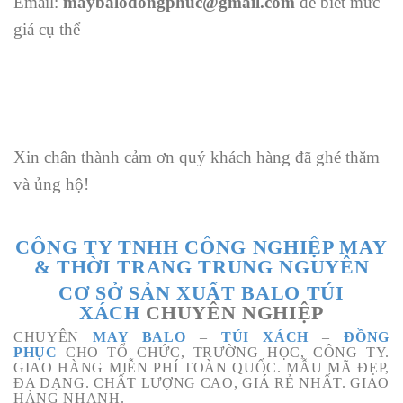
Email:
maybalodongphuc@gmail.com
để biết mức
giá cụ thể
Xin chân thành cảm ơn quý khách hàng đã ghé thăm
và ủng hộ!
CÔNG TY TNHH CÔNG NGHIỆP MAY
& THỜI TRANG TRUNG NGUYÊN
CƠ SỞ SẢN XUẤT BALO TÚI
XÁCH
CHUYÊN NGHIỆP
CHUYÊN
MAY BALO
–
TÚI XÁCH
–
ĐỒNG
PHỤC
CHO TỔ CHỨC, TRƯỜNG HỌC, CÔNG TY.
GIAO HÀNG MIỄN PHÍ TOÀN QUỐC. MẪU MÃ ĐẸP,
ĐA DẠNG. CHẤT LƯỢNG CAO, GIÁ RẺ NHẤT. GIAO
HÀNG NHANH.