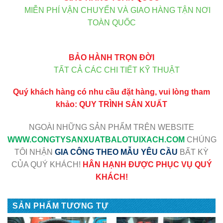
MIỄN PHÍ VẬN CHUYỂN VÀ GIAO HÀNG TẬN NƠI
TOÀN QUỐC
BẢO HÀNH TRỌN ĐỜI
TẤT CẢ CÁC CHI TIẾT KỸ THUẬT
Quý khách hàng có nhu cầu đặt hàng, vui lòng tham
khảo:
QUY TRÌNH SẢN XUẤT
NGOÀI NHỮNG SẢN PHẨM TRÊN WEBSITE
WWW
.CONGTYSANXUATBALOTUIXACH.COM
CHÚNG
TÔI NHẬN
GIA CÔNG THEO MẪU YÊU CẦU
BẤT KỲ
CỦA QUÝ KHÁCH!
HÂN HẠNH ĐƯỢC PHỤC VỤ QUÝ
KHÁCH!
SẢN PHẨM TƯƠNG TỰ