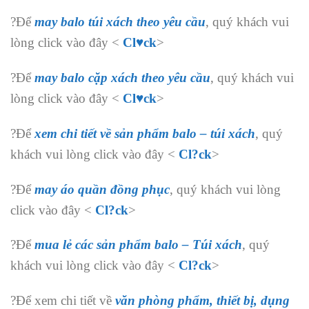
?Để
may balo túi xách theo yêu cầu
, quý khách vui
lòng click vào đây <
Cl♥ck
>
?Để
may balo cặp xách theo yêu cầu
, quý khách vui
lòng click vào đây <
Cl♥ck
>
?Để
xem chi tiết về sản phẩm balo – túi xách
, quý
khách vui lòng click vào đây <
Cl?ck
>
?Để
may áo quần đồng phục
, quý khách vui lòng
click vào đây <
Cl?ck
>
?Để
mua lẻ các sản phẩm balo – Túi xách
, quý
khách vui lòng click vào đây <
Cl?ck
>
?Để xem chi tiết về
văn phòng phẩm, thiết bị, dụng