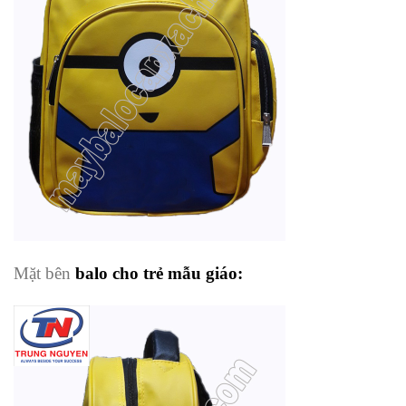
Mặt bên
balo cho trẻ mẫu giáo
: