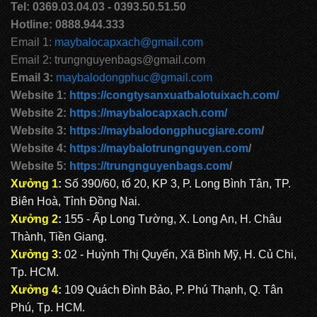
Tel: 0369.03.04.03 - 0393.50.51.50
Hotline: 0888.944.333
Email 1:
maybalocapxach@gmail.com
Email 2: trungnguyenbags@gmail.com
Email 3:
maybalodongphuc@gmail.com
Website 1:
https://congtysanxuatbalotuixach.com/
Website 2:
https://maybalocapxach.com/
Website 3:
https://maybalodongphucgiare.com
/
Website 4:
https://maybalotrungnguyen.com
/
Website 5:
https://trungnguyenbags.com
/
Xưởng 1
:
Số 390/60, tổ 20, KP 3, P. Long Bình Tân, TP.
Biên Hoà, Tỉnh Đồng Nai.
Xưởng 2
:
155 - Ấp Long Tường, X. Long An, H. Châu
Thành, Tiền Giang.
Xưởng 3
:
02 - Huỳnh Thị Quyến, Xã Bình Mỹ, H. Củ Chi,
Tp. HCM.
Xưởng 4
:
109 Quách Đình Bảo, P. Phú Thạnh, Q. Tân
Phú, Tp. HCM.