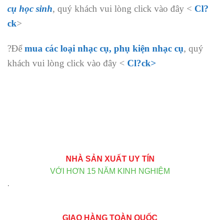
cụ học sinh
, quý khách vui lòng click vào đây <
Cl?
ck
>
?Để
mua các loại nhạc cụ, phụ kiện nhạc cụ
, quý
khách vui lòng click vào đây <
Cl?ck>
NHÀ SẢN XUẤT UY TÍN
VỚI HƠN 15 NĂM KINH NGHIỆM
.
GIAO HÀNG TOÀN QUỐC