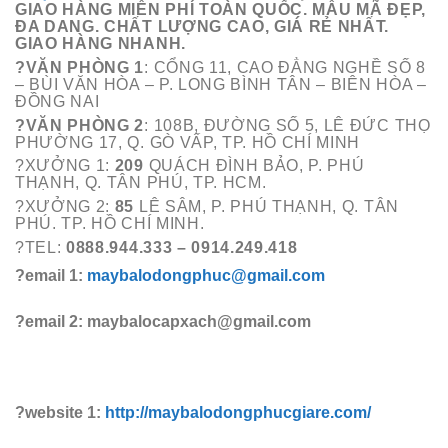
GIAO HÀNG MIỄN PHÍ TOÀN QUỐC. MẪU MÃ ĐẸP,
ĐA DANG. CHẤT LƯỢNG CAO, GIÁ RẺ NHẤT.
GIAO HÀNG NHANH.
?VĂN PHÒNG 1
: CỔNG 11, CAO ĐẲNG NGHỀ SỐ 8
– BÙI VĂN HÒA – P. LONG BÌNH TÂN – BIÊN HÒA –
ĐỒNG NAI
?VĂN PHÒNG 2
: 108B, ĐƯỜNG SỐ 5, LÊ ĐỨC THỌ
PHƯỜNG 17, Q. GÒ VẤP, TP. HỒ CHÍ MINH
?XƯỞNG 1:
209
QUÁCH ĐÌNH BẢO, P. PHÚ
THẠNH, Q. TÂN PHÚ, TP. HCM.
?XƯỞNG 2:
85
LÊ SÂM, P. PHÚ THẠNH, Q. TÂN
PHÚ. TP. HỒ CHÍ MINH.
?TEL:
0888.944.333 – 0914.249.418
?email 1:
maybalodongphuc@gmail.com
?email 2: maybalocapxach@gmail.com
?website 1:
http://maybalodongphucgiare.com/