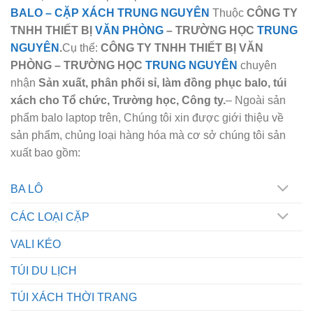
BALO
–
CẶP XÁCH TRUNG NGUYÊN
Thuộc
CÔNG TY
TNHH THIẾT BỊ
VĂN PHÒNG
– TRƯỜNG HỌC
TRUNG
NGUYÊN
.
Cụ thể:
CÔNG TY TNHH THIẾT BỊ VĂN
PHÒNG – TRƯỜNG HỌC
TRUNG NGUYÊN
chuyên
nhận
Sản xuất, phân phối sỉ, làm đồng phục balo, túi
xách cho Tổ chức, Trường học, Công ty.
– Ngoài sản
phẩm balo laptop trên, Chúng tôi xin được giới thiệu về
sản phẩm, chủng loại hàng hóa mà cơ sở chúng tôi sản
xuất bao gồm:
BA LÔ
CÁC LOẠI CẶP
VALI KÉO
TÚI DU LỊCH
TÚI XÁCH THỜI TRANG