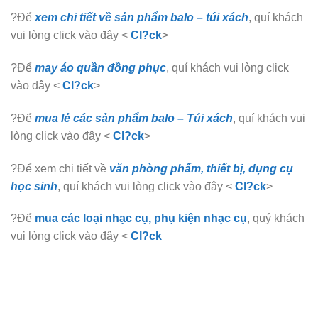
?Để
xem chi tiết về sản phẩm balo – túi xách
, quí khách
vui lòng click vào đây <
Cl?ck
>
?Để
may áo quần đồng phục
, quí khách vui lòng click
vào đây <
Cl?ck
>
?Để
mua lẻ các sản phẩm balo – Túi xách
, quí khách vui
lòng click vào đây <
Cl?ck
>
?Để xem chi tiết về
văn phòng phẩm, thiết bị, dụng cụ
học sinh
, quí khách vui lòng click vào đây <
Cl?ck
>
?Để
mua các loại nhạc cụ, phụ kiện nhạc cụ
, quý khách
vui lòng click vào đây <
Cl?ck