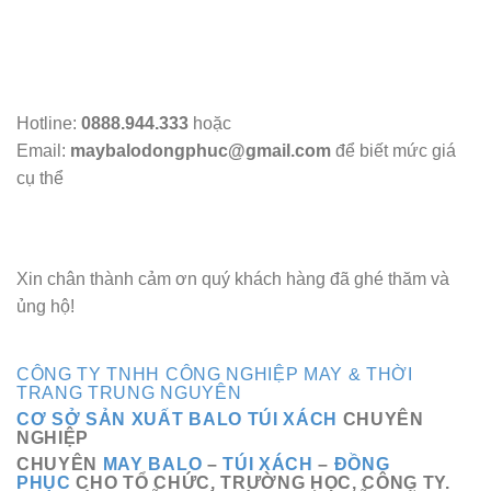
Hotline:
0888.944.333
hoặc
Email:
maybalodongphuc@gmail.com
để biết mức giá
cụ thể
Xin chân thành cảm ơn quý khách hàng đã ghé thăm và
ủng hộ!
CÔNG TY TNHH CÔNG NGHIỆP MAY & THỜI
TRANG TRUNG NGUYÊN
CƠ SỞ SẢN XUẤT BALO TÚI XÁCH
CHUYÊN
NGHIỆP
CHUYÊN
MAY BALO
–
TÚI XÁCH
–
ĐỒNG
PHỤC
CHO TỔ CHỨC, TRƯỜNG HỌC, CÔNG TY.