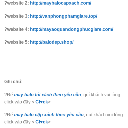
?website 2:
http://maybalocapxach.com/
?website 3
: http://vanphongphamgiare.top/
?website 4:
http://mayaoquandongphucgiare.com/
?website 5:
http://balodep.shop/
Ghi chú:
?Để
may balo túi xách theo yêu cầu
, quí khách vui lòng
click vào đây <
Cl♥ck
>
?Để
may balo cặp xách theo yêu cầu
, quí khách vui lòng
click vào đây <
Cl♥ck
>