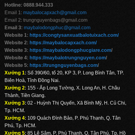
Hotline: 0888.944.333
Email 1:
maybalocapxach@gmail.com
Email 2: trungnguyenbags@gmail.com
Email 3:
maybalodongphuc@gmail.com
Website 1:
https://congtysanxuatbalotuixach.com/
Website 2:
https://maybalocapxach.com/
Website 3:
https://maybalodongphucgiare.com
/
Website 4:
https://maybalotrungnguyen.com
/
Website 5:
https://trungnguyenbags.com
/
Xưởng 1
:
Số 390/60, tổ 20, KP 3, P. Long Bình Tân, TP.
Biên Hoà, Tỉnh Đồng Nai.
Xưởng 2
:
155 - Ấp Long Tường, X. Long An, H. Châu
Thành, Tiền Giang.
Xưởng 3
:
02 - Huỳnh Thị Quyến, Xã Bình Mỹ, H. Củ Chi,
Tp. HCM.
Xưởng 4
:
109 Quách Đình Bảo, P. Phú Thạnh, Q. Tân
Phú, Tp. HCM.
Xưởng 5
:
85 Lê Sâm, P. Phú Thạnh, Q. Tân Phú. Tp. Hồ