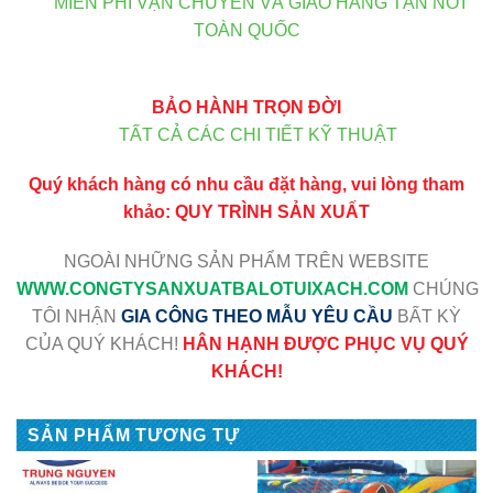
MIỄN PHÍ VẬN CHUYỂN VÀ GIAO HÀNG TẬN NƠI
TOÀN QUỐC
BẢO HÀNH TRỌN ĐỜI
TẤT CẢ CÁC CHI TIẾT KỸ THUẬT
Quý khách hàng có nhu cầu đặt hàng, vui lòng tham
khảo:
QUY TRÌNH SẢN XUẤT
NGOÀI NHỮNG SẢN PHẨM TRÊN WEBSITE
WWW
.CONGTYSANXUATBALOTUIXACH.COM
CHÚNG
TÔI NHẬN
GIA CÔNG THEO MẪU YÊU CẦU
BẤT KỲ
CỦA QUÝ KHÁCH!
HÂN HẠNH ĐƯỢC PHỤC VỤ QUÝ
KHÁCH!
SẢN PHẨM TƯƠNG TỰ