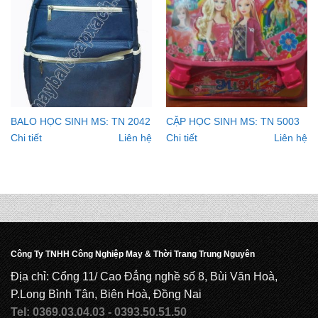
BALO HỌC SINH MS: TN 2042
CẶP HỌC SINH MS: TN 5003
Chi tiết
Liên hệ
Chi tiết
Liên hệ
Công Ty TNHH Công Nghiệp May & Thời Trang Trung Nguyên
Địa chỉ: Cổng 11/ Cao Đẳng nghề số 8, Bùi Văn Hoà,
P.Long Bình Tân, Biên Hoà, Đồng Nai
Tel: 0369.03.04.03 - 0393.50.51.50