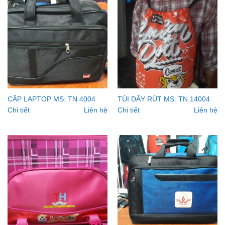
CẶP LAPTOP MS: TN 4004
TÚI DÂY RÚT MS: TN 14004
Chi tiết
Liên hệ
Chi tiết
Liên hệ