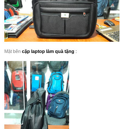
Mặt bên
cặp laptop làm quà tặng
: