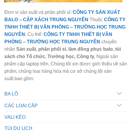
Đơn vị sản xuất và phân phối sỉ:
CÔNG TY SẢN XUẤT
BALO
–
CẶP XÁCH TRUNG NGUYÊN
Thuộc
CÔNG TY
TNHH THIẾT BỊ
VĂN PHÒNG
– TRƯỜNG HỌC
TRUNG
NGUYÊN
.
Cụ thể:
CÔNG TY TNHH THIẾT BỊ VĂN
PHÒNG – TRƯỜNG HỌC
TRUNG NGUYÊN
chuyên
nhận
Sản xuất, phân phối sỉ, làm đồng phục balo, túi
xách cho Tổ chức, Trường học, Công ty.
Ngoài sản
phẩm cặp laptop trên, Chúng tôi xin được giới thiệu về sản
phẩm, chủng loại hàng hóa mà cơ sở chúng tôi sản
xuất bao gồm:
BA LÔ
CÁC LOẠI CẶP
VALI KÉO
TÚI DU LỊCH