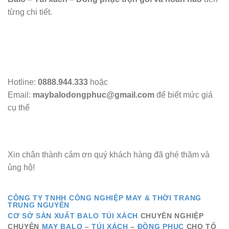
từng chi tiết.
Hotline:
0888.944.333
hoặc
Email:
maybalodongphuc@gmail.com
để biết mức giá
cụ thể
Xin chân thành cảm ơn quý khách hàng đã ghé thăm và
ủng hộ!
CÔNG TY TNHH CÔNG NGHIỆP MAY & THỜI TRANG
TRUNG NGUYÊN
CƠ SỞ SẢN XUẤT BALO TÚI XÁCH
CHUYÊN NGHIỆP
CHUYÊN
MAY BALO
–
TÚI XÁCH
–
ĐỒNG PHỤC
CHO TỔ