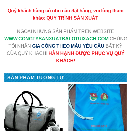
Quý khách hàng có nhu cầu đặt hàng, vui lòng tham
khảo:
QUY TRÌNH SẢN XUẤT
NGOÀI NHỮNG SẢN PHẨM TRÊN WEBSITE
WWW
.CONGTYSANXUATBALOTUIXACH.COM
CHÚNG
TÔI NHẬN
GIA CÔNG THEO MẪU YÊU CẦU
BẤT KỲ
CỦA QUÝ KHÁCH!
HÂN HẠNH ĐƯỢC PHỤC VỤ QUÝ
KHÁCH!
SẢN PHẨM TƯƠNG TỰ