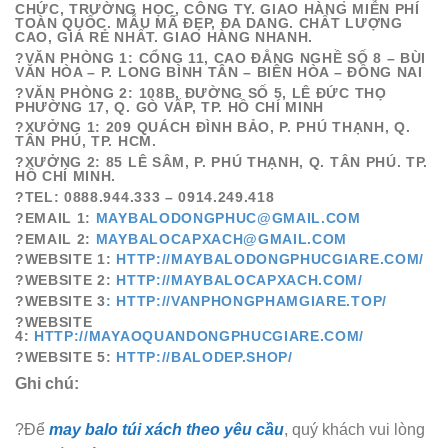
CHỨC, TRƯỜNG HỌC, CÔNG TY. GIAO HÀNG MIỄN PHÍ
TOÀN QUỐC. MẪU MÃ ĐẸP, ĐA DANG. CHẤT LƯỢNG
CAO, GIÁ RẺ NHẤT. GIAO HÀNG NHANH.
?VĂN PHÒNG 1
: CỔNG 11, CAO ĐẲNG NGHỀ SỐ 8 – BÙI
VĂN HÒA – P. LONG BÌNH TÂN – BIÊN HÒA – ĐỒNG NAI
?VĂN PHÒNG 2
: 108B, ĐƯỜNG SỐ 5, LÊ ĐỨC THỌ
PHƯỜNG 17, Q. GÒ VẤP, TP. HỒ CHÍ MINH
?XƯỞNG 1:
209
QUÁCH ĐÌNH BẢO, P. PHÚ THẠNH, Q.
TÂN PHÚ, TP. HCM.
?XƯỞNG 2:
85
LÊ SÂM, P. PHÚ THẠNH, Q. TÂN PHÚ. TP.
HỒ CHÍ MINH.
?TEL:
0888.944.333 – 0914.249.418
?EMAIL 1:
MAYBALODONGPHUC@GMAIL.COM
?EMAIL 2:
MAYBALOCAPXACH@GMAIL.COM
?WEBSITE 1:
HTTP://
MAYBALODONGPHUCGIARE.COM
/
?WEBSITE 2:
HTTP://
MAYBALOCAPXACH.COM
/
?WEBSITE 3
: HTTP://
VANPHONGPHAMGIARE.TOP
/
?WEBSITE
4:
HTTP://MAYAOQUANDONGPHUCGIARE.COM/
?WEBSITE 5:
HTTP://BALODEP.SHOP/
Ghi chú:
?Để
may balo túi xách theo yêu cầu
, quý khách vui lòng