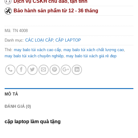
Dịch vụ CSKH chu đáo, tận tình
Bảo hành sản phẩm từ 12 - 36 tháng
Mã:
TN 4008
Danh mục:
CÁC LOẠI CẶP
,
CẶP LAPTOP
Thẻ:
may balo túi xách cao cấp
,
may balo túi xách chất lượng cao
,
may balo túi xách chuyên nghiệp
,
may balo túi xách giá rẻ đẹp
MÔ TẢ
ĐÁNH GIÁ (0)
cặp laptop làm quà tặng