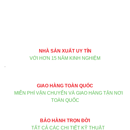
NHÀ SẢN XUẤT UY TÍN
VỚI HƠN 15 NĂM KINH NGHIỆM
.
GIAO HÀNG TOÀN QUỐC
MIỄN PHÍ VẬN CHUYỂN VÀ GIAO HÀNG TẬN NƠI
TOÀN QUỐC
BẢO HÀNH TRỌN ĐỜI
TẤT CẢ CÁC CHI TIẾT KỸ THUẬT