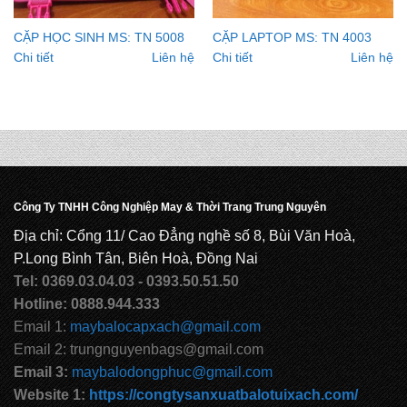
CẶP HỌC SINH MS: TN 5008
CẶP LAPTOP MS: TN 4003
Chi tiết
Liên hệ
Chi tiết
Liên hệ
Công Ty TNHH Công Nghiệp May & Thời Trang Trung Nguyên
Địa chỉ: Cổng 11/ Cao Đẳng nghề số 8, Bùi Văn Hoà,
P.Long Bình Tân, Biên Hoà, Đồng Nai
Tel: 0369.03.04.03 - 0393.50.51.50
Hotline: 0888.944.333
Email 1:
maybalocapxach@gmail.com
Email 2: trungnguyenbags@gmail.com
Email 3:
maybalodongphuc@gmail.com
Website 1:
https://congtysanxuatbalotuixach.com/