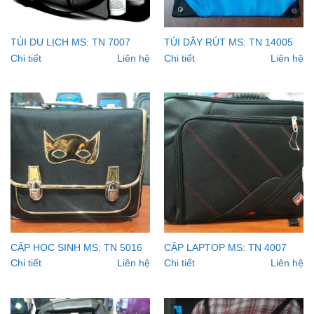
TÚI DU LỊCH MS: TN 7007
TÚI DÂY RÚT MS: TN 14005
Chi tiết
Liên hệ
Chi tiết
Liên hệ
CẶP HỌC SINH MS: TN 5016
CẶP LAPTOP MS: TN 4007
Chi tiết
Liên hệ
Chi tiết
Liên hệ