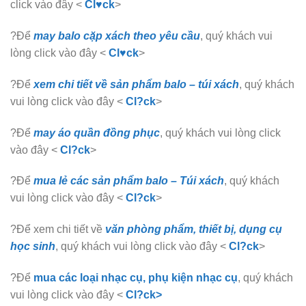
click vào đây <
Cl♥ck
>
?Để
may balo cặp xách theo yêu cầu
, quý khách vui
lòng click vào đây <
Cl♥ck
>
?Để
xem chi tiết về sản phẩm balo – túi xách
, quý khách
vui lòng click vào đây <
Cl?ck
>
?Để
may áo quần đồng phục
, quý khách vui lòng click
vào đây <
Cl?ck
>
?Để
mua lẻ các sản phẩm balo – Túi xách
, quý khách
vui lòng click vào đây <
Cl?ck
>
?Để xem chi tiết về
văn phòng phẩm, thiết bị, dụng cụ
học sinh
, quý khách vui lòng click vào đây <
Cl?ck
>
?Để
mua các loại nhạc cụ, phụ kiện nhạc cụ
, quý khách
vui lòng click vào đây <
Cl?ck>