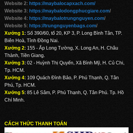
Website 2:
https://maybalocapxach.com/
Website 3:
https://maybalodongphucgiare.com
/
Website 4:
https://maybalotrungnguyen.com
/
Website 5:
https://trungnguyenbags.com
/
Xưởng 1
:
Số 390/60, tổ 20, KP 3, P. Long Bình Tân, TP.
Biên Hoà, Tỉnh Đồng Nai.
Xưởng 2
:
155 - Ấp Long Tường, X. Long An, H. Châu
Thành, Tiền Giang.
Xưởng 3
:
02 - Huỳnh Thị Quyến, Xã Bình Mỹ, H. Củ Chi,
Tp. HCM.
Xưởng 4
:
109 Quách Đình Bảo, P. Phú Thạnh, Q. Tân
Phú, Tp. HCM.
Xưởng 5
:
85 Lê Sâm, P. Phú Thạnh, Q. Tân Phú. Tp. Hồ
Chí Minh.
CÁCH THỨC THANH TOÁN