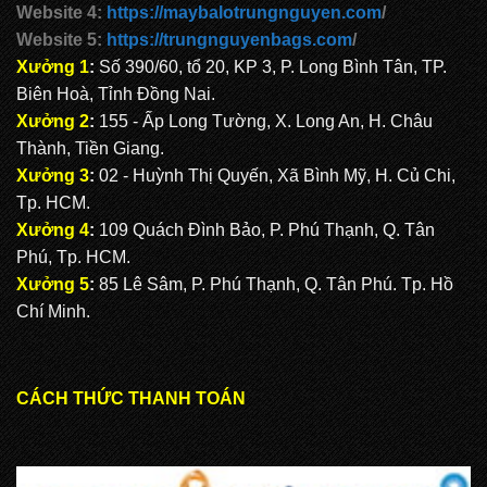
Website 4:
https://maybalotrungnguyen.com
/
Website 5:
https://trungnguyenbags.com
/
Xưởng 1
:
Số 390/60, tổ 20, KP 3, P. Long Bình Tân, TP.
Biên Hoà, Tỉnh Đồng Nai.
Xưởng 2
:
155 - Ấp Long Tường, X. Long An, H. Châu
Thành, Tiền Giang.
Xưởng 3
:
02 - Huỳnh Thị Quyến, Xã Bình Mỹ, H. Củ Chi,
Tp. HCM.
Xưởng 4
:
109 Quách Đình Bảo, P. Phú Thạnh, Q. Tân
Phú, Tp. HCM.
Xưởng 5
:
85 Lê Sâm, P. Phú Thạnh, Q. Tân Phú. Tp. Hồ
Chí Minh.
CÁCH THỨC THANH TOÁN