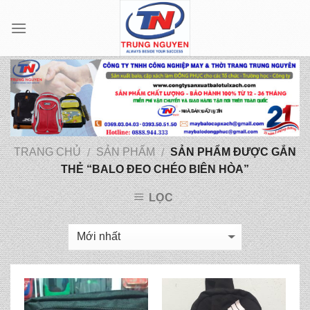
Skip
to
content
TRANG CHỦ
SẢN PHẨM
SẢN PHẨM ĐƯỢC GẮN
/
/
THẺ “BALO ĐEO CHÉO BIÊN HÒA”
LỌC