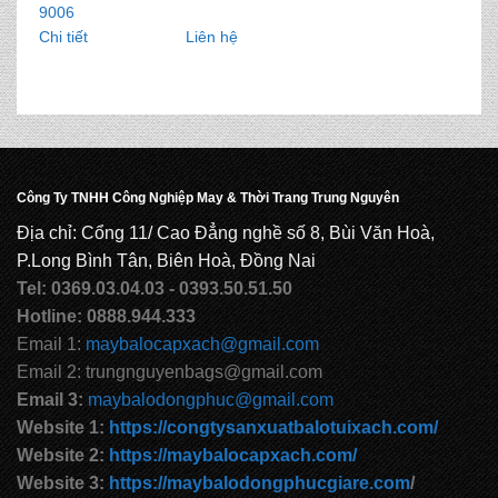
9006
Chi tiết
Liên hệ
Công Ty TNHH Công Nghiệp May & Thời Trang Trung Nguyên
Địa chỉ: Cổng 11/ Cao Đẳng nghề số 8, Bùi Văn Hoà,
P.Long Bình Tân, Biên Hoà, Đồng Nai
Tel: 0369.03.04.03 - 0393.50.51.50
Hotline: 0888.944.333
Email 1:
maybalocapxach@gmail.com
Email 2: trungnguyenbags@gmail.com
Email 3:
maybalodongphuc@gmail.com
Website 1:
https://congtysanxuatbalotuixach.com/
Website 2:
https://maybalocapxach.com/
Website 3:
https://maybalodongphucgiare.com
/