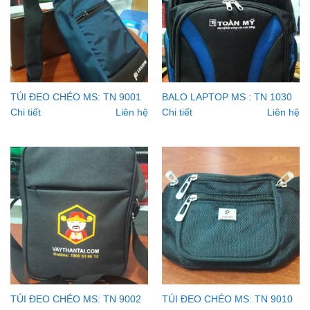
TÚI ĐEO CHÉO MS: TN 9001
BALO LAPTOP MS : TN 1030
Chi tiết
Liên hệ
Chi tiết
Liên hệ
TÚI ĐEO CHÉO MS: TN 9002
TÚI ĐEO CHÉO MS: TN 9010