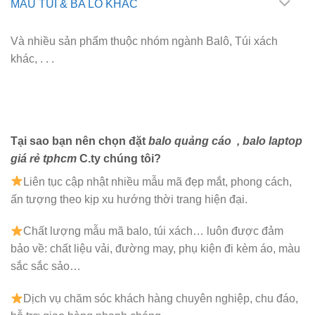
MẪU TÚI & BA LÔ KHÁC
Và nhiều sản phẩm thuộc nhóm ngành Balô, Túi xách
khác, . . .
Tại sao bạn nên chọn đặt
balo quảng cáo
, balo laptop
giá rẻ tphcm
C.ty chúng tôi?
Liên tục cập nhật nhiều mẫu mã đẹp mắt, phong cách,
ấn tượng theo kịp xu hướng thời trang hiện đại.
Chất lượng mẫu mã balo, túi xách…
luôn được đảm
bảo về: chất liệu vải, đường may, phụ kiện đi kèm áo, màu
sắc sắc sảo…
Dịch vụ chăm sóc khách hàng chuyên nghiệp, chu đáo,