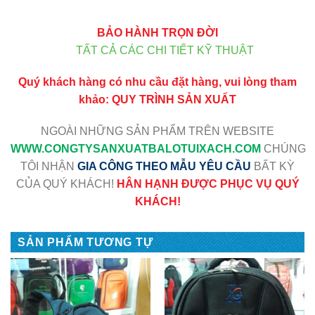
BẢO HÀNH TRỌN ĐỜI
TẤT CẢ CÁC CHI TIẾT KỸ THUẬT
Quý khách hàng có nhu cầu đặt hàng, vui lòng tham
khảo:
QUY TRÌNH SẢN XUẤT
NGOÀI NHỮNG SẢN PHẨM TRÊN WEBSITE
WWW
.CONGTYSANXUATBALOTUIXACH.COM
CHÚNG
TÔI NHẬN
GIA CÔNG THEO MẪU YÊU CẦU
BẤT KỲ
CỦA QUÝ KHÁCH!
HÂN HẠNH ĐƯỢC PHỤC VỤ QUÝ
KHÁCH!
SẢN PHẨM TƯƠNG TỰ