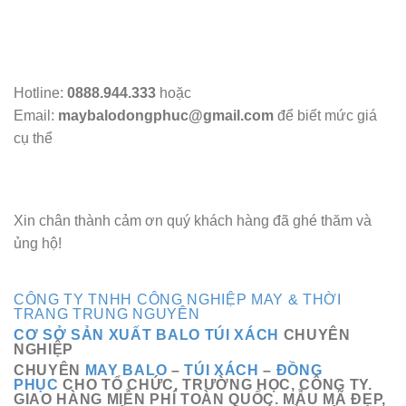
Hotline:
0888.944.333
hoặc
Email:
maybalodongphuc@gmail.com
để biết mức giá
cụ thể
Xin chân thành cảm ơn quý khách hàng đã ghé thăm và
ủng hộ!
CÔNG TY TNHH CÔNG NGHIỆP MAY & THỜI
TRANG TRUNG NGUYÊN
CƠ SỞ SẢN XUẤT BALO TÚI XÁCH
CHUYÊN
NGHIỆP
CHUYÊN
MAY BALO
–
TÚI XÁCH
–
ĐỒNG
PHỤC
CHO TỔ CHỨC, TRƯỜNG HỌC, CÔNG TY.
GIAO HÀNG MIỄN PHÍ TOÀN QUỐC. MẪU MÃ ĐẸP,