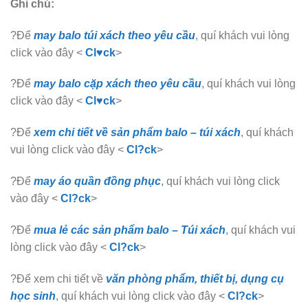
Ghi chú:
?Để
may balo túi xách theo yêu cầu
, quí khách vui lòng
click vào đây <
Cl♥ck
>
?Để
may balo cặp xách theo yêu cầu
, quí khách vui lòng
click vào đây <
Cl♥ck
>
?Để
xem chi tiết về sản phẩm balo – túi xách
, quí khách
vui lòng click vào đây <
Cl?ck
>
?Để
may áo quần đồng phục
, quí khách vui lòng click
vào đây <
Cl?ck
>
?Để
mua lẻ các sản phẩm balo – Túi xách
, quí khách vui
lòng click vào đây <
Cl?ck
>
?Để xem chi tiết về
văn phòng phẩm, thiết bị, dụng cụ
học sinh
, quí khách vui lòng click vào đây <
Cl?ck
>