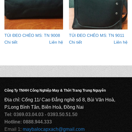
TÚI ĐEO CHÉO MS: TN 9008
TÚI ĐEO CHÉO MS: TN 9011
Chi tiết
Liên hệ
Chi tiết
Liên hệ
Công Ty TNHH Công Nghiệp May & Thời Trang Trung Nguyên
Địa chỉ: Cổng 11/ Cao Đẳng nghề số 8, Bùi Văn Hoà,
P.Long Bình Tân, Biên Hoà, Đồng Nai
Tel: 0369.03.04.03 - 0393.50.51.50
Hotline: 0888.944.333
Email 1:
maybalocapxach@gmail.com