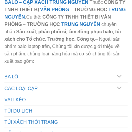
BALO
–
CẶP XÁCH TRUNG NGUYÊN
Thuộc
CÔNG TY
TNHH THIẾT BỊ
VĂN PHÒNG
– TRƯỜNG HỌC
TRUNG
NGUYÊN
.
Cụ thể:
CÔNG TY TNHH THIẾT BỊ VĂN
PHÒNG – TRƯỜNG HỌC
TRUNG NGUYÊN
chuyên
nhận
Sản xuất, phân phối sỉ, làm đồng phục balo, túi
xách cho Tổ chức, Trường học, Công ty.
– Ngoài sản
phẩm balo laptop trên, Chúng tôi xin được giới thiệu về
sản phẩm, chủng loại hàng hóa mà cơ sở chúng tôi sản
xuất bao gồm:
BA LÔ
CÁC LOẠI CẶP
VALI KÉO
TÚI DU LỊCH
TÚI XÁCH THỜI TRANG