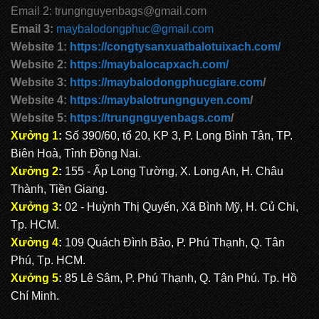
Email 2: trungnguyenbags@gmail.com
Email 3:
maybalodongphuc@gmail.com
Website 1:
https://congtysanxuatbalotuixach.com/
Website 2:
https://maybalocapxach.com/
Website 3:
https://maybalodongphucgiare.com
/
Website 4:
https://maybalotrungnguyen.com
/
Website 5:
https://trungnguyenbags.com
/
Xưởng 1
:
Số 390/60, tổ 20, KP 3, P. Long Bình Tân, TP.
Biên Hoà, Tỉnh Đồng Nai.
Xưởng 2
:
155 - Ấp Long Tường, X. Long An, H. Châu
Thành, Tiền Giang.
Xưởng 3
:
02 - Huỳnh Thị Quyến, Xã Bình Mỹ, H. Củ Chi,
Tp. HCM.
Xưởng 4
:
109 Quách Đình Bảo, P. Phú Thạnh, Q. Tân
Phú, Tp. HCM.
Xưởng 5
:
85 Lê Sâm, P. Phú Thạnh, Q. Tân Phú. Tp. Hồ
Chí Minh.