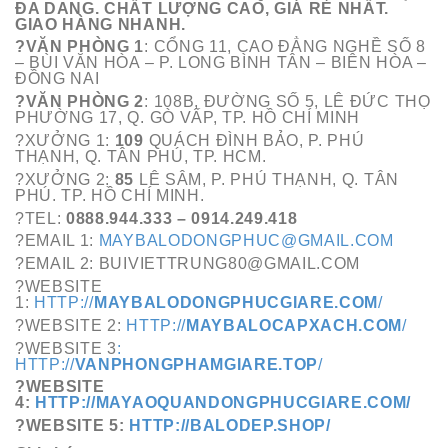
ĐA DANG. CHẤT LƯỢNG CAO, GIÁ RẺ NHẤT.
GIAO HÀNG NHANH.
?VĂN PHÒNG 1
: CỔNG 11, CAO ĐẲNG NGHỀ SỐ 8
– BÙI VĂN HÒA – P. LONG BÌNH TÂN – BIÊN HÒA –
ĐỒNG NAI
?VĂN PHÒNG 2
: 108B, ĐƯỜNG SỐ 5, LÊ ĐỨC THỌ
PHƯỜNG 17, Q. GÒ VẤP, TP. HỒ CHÍ MINH
?XƯỞNG 1:
109
QUÁCH ĐÌNH BẢO, P. PHÚ
THẠNH, Q. TÂN PHÚ, TP. HCM.
?XƯỞNG 2:
85
LÊ SÂM, P. PHÚ THẠNH, Q. TÂN
PHÚ. TP. HỒ CHÍ MINH.
?TEL:
0888.944.333 – 0914.249.418
?EMAIL 1:
MAYBALODONGPHUC@GMAIL.COM
?EMAIL 2: BUIVIETTRUNG80@GMAIL.COM
?WEBSITE
1:
HTTP://
MAYBALODONGPHUCGIARE.COM
/
?WEBSITE 2:
HTTP://
MAYBALOCAPXACH.COM
/
?WEBSITE 3
:
HTTP://
VANPHONGPHAMGIARE.TOP
/
?WEBSITE
4:
HTTP://MAYAOQUANDONGPHUCGIARE.COM/
?WEBSITE 5:
HTTP://BALODEP.SHOP/