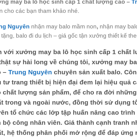
ng may ba lô học sinh cấp 1 chất lượng cao
–
T
n cho các bạn tham khảo nhé.
ng Nguyên
nhận may balo mầm non
,
nhận may balo
 tặng, balo đi du lịch – giá gốc tận xưởng thiết kế t
n với
xưởng may ba lô học sinh cấp 1 chất 
thật sự hài long về chúng tôi,
xưởng may ba 
o
–
Trung Nguyên
chuyên sản xuất balo. Công
 tư trang thiết bị hiện đại đem lại hiệu quả
 chất lượng sản phẩm, để cho ra đời những
t trong và ngoài nước, đồng thời sử dụng t
ên tổ chức các lớp tập huấn nâng cao trình
 bộ công nhân viên. Giá thành cạnh tranh nh
t, hệ thống phân phối mở rộng để đáp ứng 