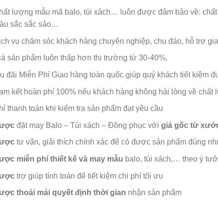
hất lượng mẫu mã balo, túi xách…
luôn được đảm bảo về: chất 
àu sắc sắc sảo…
ịch vụ chăm sóc khách hàng chuyên nghiệp, chu đáo, hỗ trợ g
iá sản phẩm luôn thấp hơn thị trường từ 30-40%,
u đãi Miễn Phí Giao hàng toàn quốc giúp quý khách tiết kiệm đượ
am kết hoàn phí 100% nếu khách hàng không hài lòng về chất
hỉ thanh toán khi kiểm tra sản phẩm đạt yêu cầu
ược
đặt may Balo – Túi xách – Đồng phục với
giá gốc từ xưở
ược
tư vấn, giải thích chính xác để có được sản phẩm đúng nh
ược
miễn phí thiết kế và may mẫu
balo, túi xách,… theo ý tư
ược
trợ giúp tính toán để tiết kiệm chi phí tối ưu
ược
thoải mái quyết định thời gian
nhận sản phẩm