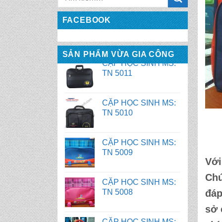
CẶP HỌC SINH MS:
FACEBOOK
TN 5011
SẢN PHẨM VỪA GIA CÔNG
CẶP HỌC SINH MS:
TN 5010
CẶP HỌC SINH MS:
TN 5009
CẶP HỌC SINH MS:
TN 5008
Với
CẶP HỌC SINH MS:
Chú
TN 5007
đáp
sở
BALO HỌC SINH MS: