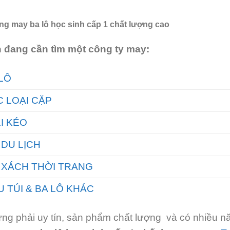
g may ba lô học sinh cấp 1 chất lượng cao
 đang cần tìm một công ty may:
LÔ
 LOẠI CẶP
I KÉO
 DU LỊCH
 XÁCH THỜI TRANG
 TÚI & BA LÔ KHÁC
ng phải uy tín, sản phẩm chất lượng và có nhiều nă