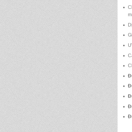
CẶP HỌC SINH MS:
C
TN 5015
m
D
CẶP HỌC SINH MS:
TN 5014
G
Ư
CẶP HỌC SINH MS:
C
TN 5013
C
CẶP HỌC SINH MS:
Đ
TN 5012
Đ
Đ
Đ
Đ