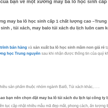
 của bạn về một
xưởng may ba lô học sinh cấp 
ng may ba lô học sinh cấp 1 chất lượng cao –Trun
sinh , túi xách, may balo túi xách du lịch luôn cam 
trình bán hàng
và
sản xuất ba lô học sinh mầm non giá rẻ
t
ờng học Trung nguyên
sau khi nhận được thông tin của quý k
hiều sản phẩm thuộc nhóm ngành Balô, Túi xách khác, . . .
sao bạn nên chọn đặt may ba lô túi xách du lịch tại
công ty 
iên tục cập nhật nhiều mẫu mã đẹp mắt, phong cách, ấn tượng th