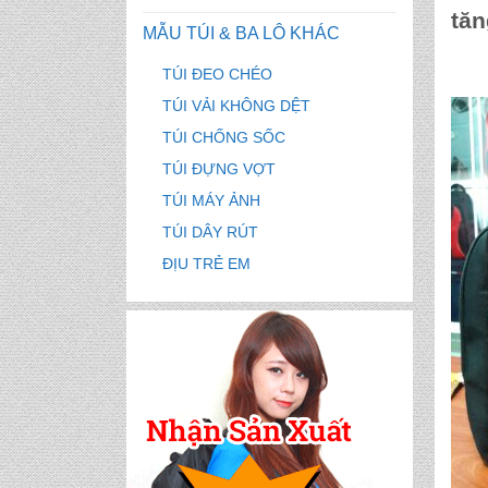
tăn
MẪU TÚI & BA LÔ KHÁC
TÚI ĐEO CHÉO
TÚI VẢI KHÔNG DỆT
TÚI CHỐNG SỐC
TÚI ĐỰNG VỢT
TÚI MÁY ẢNH
TÚI DÂY RÚT
ĐỊU TRẺ EM