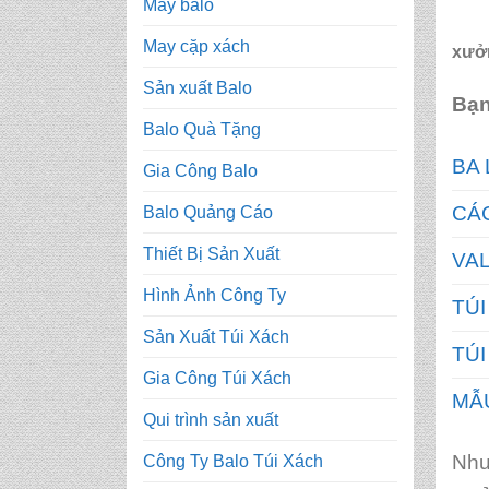
May balo
May cặp xách
xưởn
Sản xuất Balo
Bạn
Balo Quà Tặng
BA 
Gia Công Balo
CÁC
Balo Quảng Cáo
Thiết Bị Sản Xuất
VAL
Hình Ảnh Công Ty
TÚI
Sản Xuất Túi Xách
TÚI
Gia Công Túi Xách
MẪU
Qui trình sản xuất
Như
Công Ty Balo Túi Xách