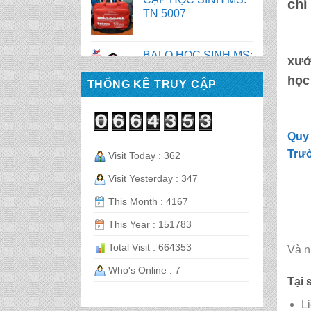
TN 2058
chí
BALO HỌC SINH MS:
TN 2056
xưở
học 
THỐNG KÊ TRUY CẬP
BALO HỌC SINH MS:
TN 2070
Quy 
Trư
BALO HỌC SINH MS:
Visit Today : 362
TN 2069
Visit Yesterday : 347
This Month : 4167
BALO HỌC SINH MS:
TN 2068
This Year : 151783
Total Visit : 664353
Và n
CẶP HỌC SINH MS:
Who's Online : 7
TN 5016
Tại 
L