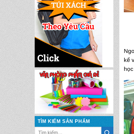
CẶP HỌC SINH MS:
TN 5016
CẶP HỌC SINH MS:
Ngo
TN 5015
kế 
học
CẶP HỌC SINH MS:
TN 5014
CẶP HỌC SINH MS:
TN 5013
CẶP HỌC SINH MS:
TÌM KIẾM SẢN PHẨM
TN 5012