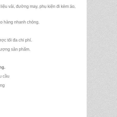
liệu vải, đường may, phụ kiện đi kèm áo,
iao hàng nhanh chóng.
c tối đa chi phí.
 lượng sản phẩm.
ng.
u cầu
ởng