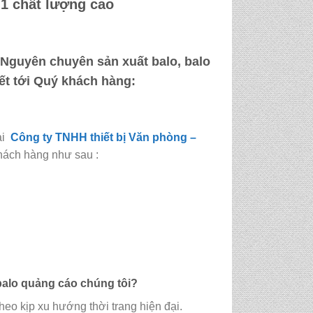
1 chất lượng cao
g Nguyên
chuyên sản xuất balo, balo
kết tới Quý khách hàng:
ại
Công ty TNHH thiết bị Văn phòng –
hách hàng như sau :
balo quảng cáo
chúng tôi?
eo kịp xu hướng thời trang hiện đại.