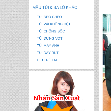
MẪU TÚI & BA LÔ KHÁC
TÚI ĐEO CHÉO
TÚI VẢI KHÔNG DỆT
TÚI CHỐNG SỐC
TÚI ĐỰNG VỢT
TÚI MÁY ẢNH
TÚI DÂY RÚT
ĐỊU TRẺ EM