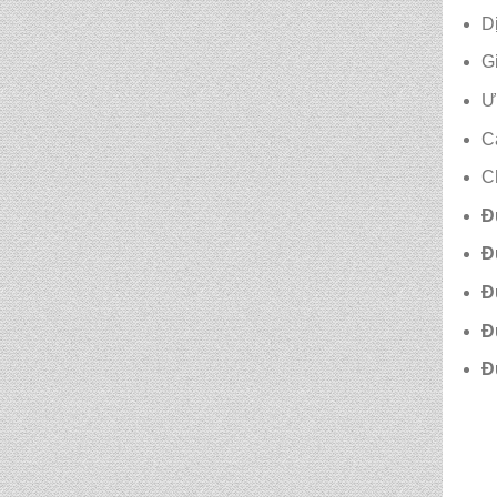
CẶP HỌC SINH MS:
D
TN 5015
G
Ư
CẶP HỌC SINH MS:
TN 5014
C
C
CẶP HỌC SINH MS:
Đ
TN 5013
Đ
CẶP HỌC SINH MS:
Đ
TN 5012
Đ
Đ