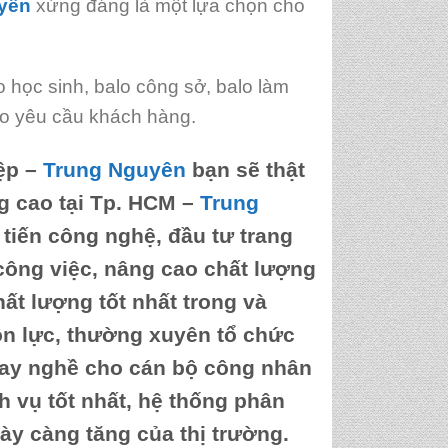
yên
xứng đáng là một lựa chọn cho
 học sinh, balo công sở, balo làm
heo yêu cầu khách hàng.
ệp
–
Trung Nguyên
bạn sẽ thật
 cao tại Tp. HCM
–
Trung
 tiến công nghệ, đầu tư trang
 công việc, nâng cao chất lượng
t lượng tốt nhất trong và
ồn lực, thường xuyên tổ chức
 tay nghề cho cán bộ công nhân
h vụ tốt nhất, hệ thống phân
y càng tăng của thị trường.