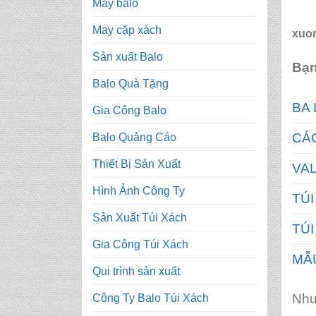
May balo
May cặp xách
xuon
Sản xuất Balo
Bạn
Balo Quà Tặng
BA 
Gia Công Balo
CÁC
Balo Quảng Cáo
Thiết Bị Sản Xuất
VAL
Hình Ảnh Công Ty
TÚI
Sản Xuất Túi Xách
TÚI
Gia Công Túi Xách
MẪU
Qui trình sản xuất
Như
Công Ty Balo Túi Xách