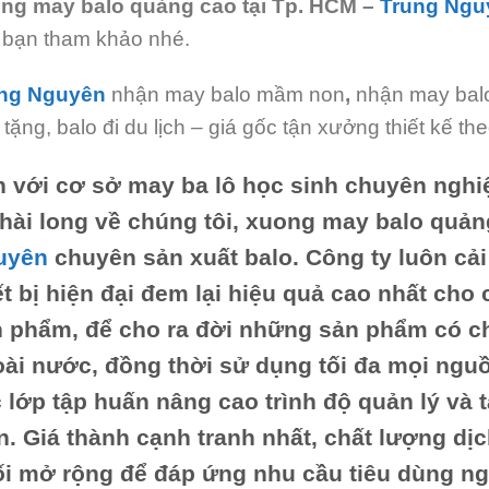
ng may balo quảng cao tại Tp. HCM
–
Trung Ngu
 bạn tham khảo nhé.
ng Nguyên
nhận may balo mầm non
,
nhận may balo
 tặng, balo đi du lịch – giá gốc tận xưởng thiết kế t
n với
cơ sở may ba lô học sinh chuyên nghi
hài long về chúng tôi,
xuong may balo quảng
uyên
chuyên sản xuất balo. Công ty luôn cải
ết bị hiện đại đem lại hiệu quả cao nhất cho
 phẩm, để cho ra đời những sản phẩm có chấ
ài nước, đồng thời sử dụng tối đa mọi ngu
 lớp tập huấn nâng cao trình độ quản lý và
n. Giá thành cạnh tranh nhất, chất lượng dịc
i mở rộng để đáp ứng nhu cầu tiêu dùng ngà