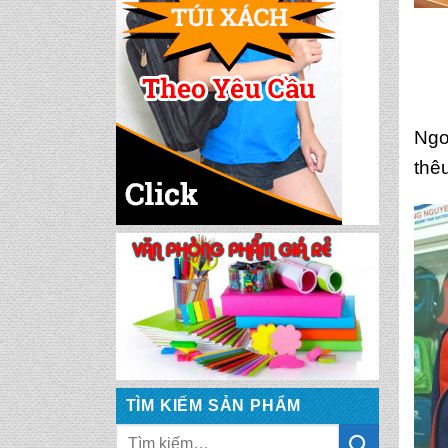
CẶP HỌC SINH MS:
TN 5016
Ngo
CẶP HỌC SINH MS:
thê
TN 5015
CẶP HỌC SINH MS:
TN 5014
CẶP HỌC SINH MS:
TN 5013
CẶP HỌC SINH MS:
TÌM KIẾM SẢN PHẨM
TN 5012