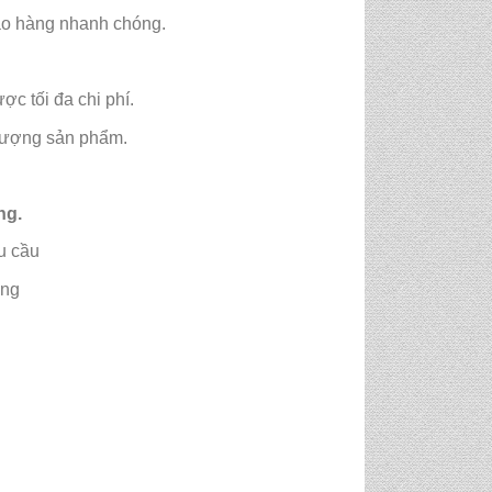
iao hàng nhanh chóng.
c tối đa chi phí.
 lượng sản phẩm.
ng.
u cầu
ởng