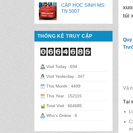
TN 2058
xuo
túi
BALO HỌC SINH MS:
TN 2056
THỐNG KÊ TRUY CẬP
Quy 
BALO HỌC SINH MS:
Trư
TN 2070
Visit Today : 694
BALO HỌC SINH MS:
TN 2069
Visit Yesterday : 347
This Month : 4499
Và n
BALO HỌC SINH MS:
This Year : 152115
TN 2068
Tại 
Total Visit : 664685
L
CẶP HỌC SINH MS:
Who's Online : 6
TN 5016
C
m