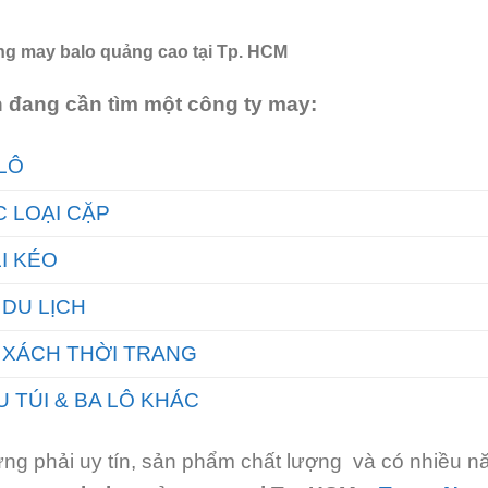
g may balo quảng cao tại Tp. HCM
 đang cần tìm một công ty may:
LÔ
 LOẠI CẶP
I KÉO
 DU LỊCH
 XÁCH THỜI TRANG
 TÚI & BA LÔ KHÁC
ng phải uy tín, sản phẩm chất lượng và có nhiều nă