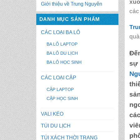
xuo
Giới thiệu về Trung Nguyên
các
DANH MỤC SẢN PHẨM
Tru
CÁC LOẠI BA LÔ
quà
BA LÔ LAPTOP
Đế
BA LÔ DU LỊCH
BA LÔ HỌC SINH
sự 
Ng
CÁC LOẠI CẶP
thi
CẶP LAPTOP
sản
CẶP HỌC SINH
ngo
VALI KÉO
các
viê
TÚI DU LỊCH
phố
TÚI XÁCH THỜI TRANG