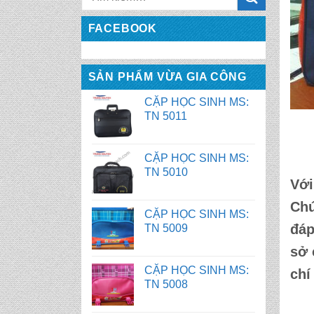
CẶP HỌC SINH MS:
FACEBOOK
TN 5011
SẢN PHẨM VỪA GIA CÔNG
CẶP HỌC SINH MS:
TN 5010
CẶP HỌC SINH MS:
TN 5009
Với
CẶP HỌC SINH MS:
Chú
TN 5008
đáp
CẶP HỌC SINH MS:
sở
TN 5007
chí
BALO HỌC SINH MS: