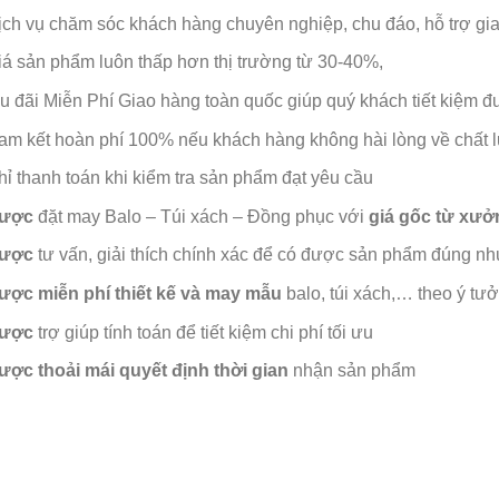
ịch vụ chăm sóc khách hàng chuyên nghiệp, chu đáo, hỗ trợ g
iá sản phẩm luôn thấp hơn thị trường từ 30-40%,
u đãi Miễn Phí Giao hàng toàn quốc giúp quý khách tiết kiệm đượ
am kết hoàn phí 100% nếu khách hàng không hài lòng về chất
hỉ thanh toán khi kiểm tra sản phẩm đạt yêu cầu
ược
đặt may Balo – Túi xách – Đồng phục với
giá gốc từ xưở
ược
tư vấn, giải thích chính xác để có được sản phẩm đúng nh
ược
miễn phí thiết kế và may mẫu
balo, túi xách,… theo ý tư
ược
trợ giúp tính toán để tiết kiệm chi phí tối ưu
ược
thoải mái quyết định thời gian
nhận sản phẩm