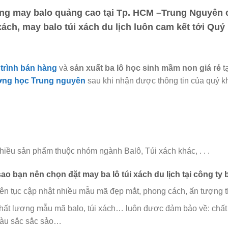
ng may balo quảng cao tại Tp. HCM –Trung Nguyên
c
 xách, may balo túi xách du lịch luôn cam kết tới Qu
trình bán hàng
và
sản xuất ba lô học sinh mầm non giá rẻ
t
ờng học Trung nguyên
sau khi nhận được thông tin của quý k
hiều sản phẩm thuộc nhóm ngành Balô, Túi xách khác, . . .
sao bạn nên chọn đặt may ba lô túi xách du lịch tại
công ty 
iên tục cập nhật nhiều mẫu mã đẹp mắt, phong cách, ấn tượng th
hất lượng mẫu mã balo, túi xách…
luôn được đảm bảo về: chất 
àu sắc sắc sảo…