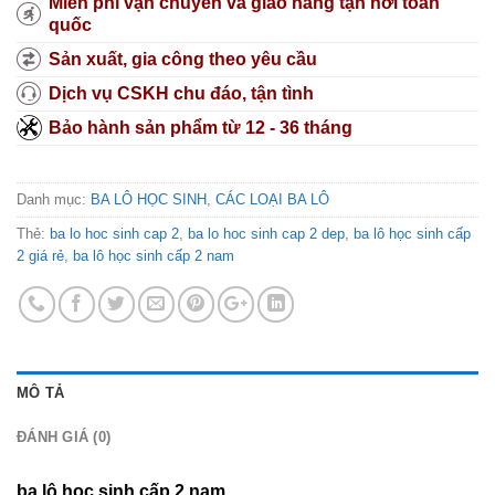
Miễn phí vận chuyển và giao hàng tận nơi toàn
quốc
Sản xuất, gia công theo yêu cầu
Dịch vụ CSKH chu đáo, tận tình
Bảo hành sản phẩm từ 12 - 36 tháng
Danh mục:
BA LÔ HỌC SINH
,
CÁC LOẠI BA LÔ
Thẻ:
ba lo hoc sinh cap 2
,
ba lo hoc sinh cap 2 dep
,
ba lô học sinh cấp
2 giá rẻ
,
ba lô học sinh cấp 2 nam
MÔ TẢ
ĐÁNH GIÁ (0)
ba lô học sinh cấp 2 nam