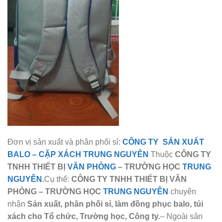
Đơn vị sản xuất và phân phối sỉ:
CÔNG TY SẢN XUẤT
BALO
–
CẶP XÁCH TRUNG NGUYÊN
Thuộc
CÔNG TY
TNHH THIẾT BỊ
VĂN PHÒNG
– TRƯỜNG HỌC
TRUNG
NGUYÊN
.
Cụ thể:
CÔNG TY TNHH THIẾT BỊ VĂN
PHÒNG – TRƯỜNG HỌC
TRUNG NGUYÊN
chuyên
nhận
Sản xuất, phân phối sỉ, làm đồng phục balo, túi
xách cho Tổ chức, Trường học, Công ty.
– Ngoài sản