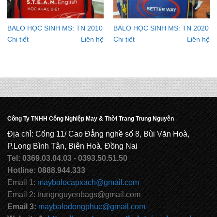
BALO HỌC SINH MS: TN 2010
BALO HỌC SINH MS: TN 2020
Chi tiết
Liên hệ
Chi tiết
Liên hệ
Công Ty TNHH Công Nghiệp May & Thời Trang Trung Nguyên
Địa chỉ: Cổng 11/ Cao Đẳng nghề số 8, Bùi Văn Hoà,
P.Long Bình Tân, Biên Hoà, Đồng Nai
Tel: 0369.03.04.03 - 0393.50.51.50
Hotline: 0888.944.333
Email 1:
maybalocapxach@gmail.com
Email 2: trungnguyenbags@gmail.com
Email 3:
maybalodongphuc@gmail.com