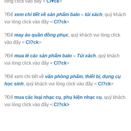
lòng click vào đây <
Cl♥ck
>
?Để
xem chi tiết về sản phẩm balo – túi xách
, quý khách
vui lòng click vào đây <
Cl?ck
>
?Để
may áo quần đồng phục
, quý khách vui lòng click
vào đây <
Cl?ck
>
?Để
mua lẻ các sản phẩm balo – Túi xách
, quý khách
vui lòng click vào đây <
Cl?ck
>
?Để xem chi tiết về
văn phòng phẩm, thiết bị, dụng cụ
học sinh
, quý khách vui lòng click vào đây <
Cl?ck
>
?Để
mua các loại nhạc cụ, phụ kiện nhạc cụ
, quý khách
vui lòng click vào đây <
Cl?ck>