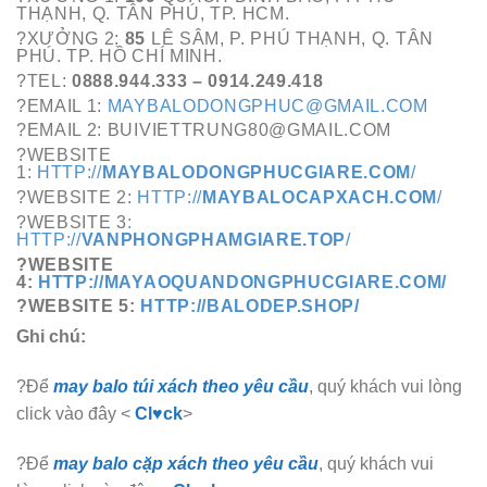
THẠNH, Q. TÂN PHÚ, TP. HCM.
?XƯỞNG 2:
85
LÊ SÂM, P. PHÚ THẠNH, Q. TÂN
PHÚ. TP. HỒ CHÍ MINH.
?TEL:
0888.944.333 – 0914.249.418
?EMAIL 1:
MAYBALODONGPHUC@GMAIL.COM
?EMAIL 2: BUIVIETTRUNG80@GMAIL.COM
?WEBSITE
1:
HTTP://
MAYBALODONGPHUCGIARE.COM
/
?WEBSITE 2:
HTTP://
MAYBALOCAPXACH.COM
/
?WEBSITE 3
:
HTTP://
VANPHONGPHAMGIARE.TOP
/
?WEBSITE
4:
HTTP://MAYAOQUANDONGPHUCGIARE.COM/
?WEBSITE 5:
HTTP://BALODEP.SHOP/
Ghi chú:
?Để
may balo túi xách theo yêu cầu
, quý khách vui lòng
click vào đây <
Cl♥ck
>
?Để
may balo cặp xách theo yêu cầu
, quý khách vui