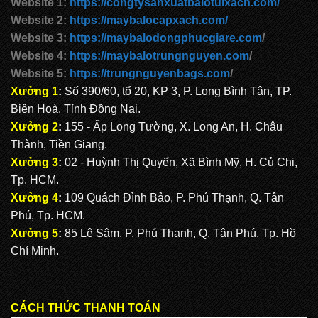
Website 1:
https://congtysanxuatbalotuixach.com/
Website 2:
https://maybalocapxach.com/
Website 3:
https://maybalodongphucgiare.com
/
Website 4:
https://maybalotrungnguyen.com
/
Website 5:
https://trungnguyenbags.com
/
Xưởng 1
:
Số 390/60, tổ 20, KP 3, P. Long Bình Tân, TP.
Biên Hoà, Tỉnh Đồng Nai.
Xưởng 2
:
155 - Ấp Long Tường, X. Long An, H. Châu
Thành, Tiền Giang.
Xưởng 3
:
02 - Huỳnh Thị Quyến, Xã Bình Mỹ, H. Củ Chi,
Tp. HCM.
Xưởng 4
:
109 Quách Đình Bảo, P. Phú Thạnh, Q. Tân
Phú, Tp. HCM.
Xưởng 5
:
85 Lê Sâm, P. Phú Thạnh, Q. Tân Phú. Tp. Hồ
Chí Minh.
CÁCH THỨC THANH TOÁN