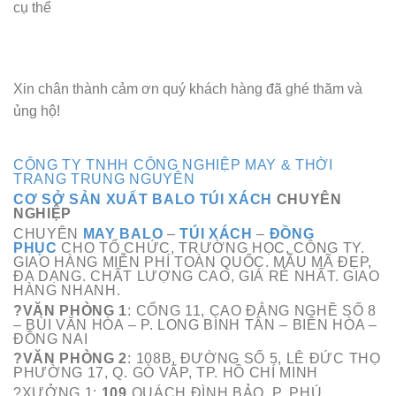
cụ thể
Xin chân thành cảm ơn quý khách hàng đã ghé thăm và
ủng hộ!
CÔNG TY TNHH CÔNG NGHIỆP MAY & THỜI
TRANG TRUNG NGUYÊN
CƠ SỞ SẢN XUẤT BALO TÚI XÁCH
CHUYÊN
NGHIỆP
CHUYÊN
MAY BALO
–
TÚI XÁCH
–
ĐỒNG
PHỤC
CHO TỔ CHỨC, TRƯỜNG HỌC, CÔNG TY.
GIAO HÀNG MIỄN PHÍ TOÀN QUỐC. MẪU MÃ ĐẸP,
ĐA
DẠNG
. CHẤT LƯỢNG CAO, GIÁ RẺ NHẤT. GIAO
HÀNG NHANH.
?VĂN PHÒNG 1
: CỔNG 11, CAO ĐẲNG NGHỀ SỐ 8
– BÙI VĂN HÒA – P. LONG BÌNH TÂN – BIÊN HÒA –
ĐỒNG NAI
?VĂN PHÒNG 2
: 108B, ĐƯỜNG SỐ 5, LÊ ĐỨC THỌ
PHƯỜNG 17, Q. GÒ VẤP, TP. HỒ CHÍ MINH
?XƯỞNG 1:
109
QUÁCH ĐÌNH BẢO, P. PHÚ