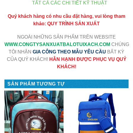
TẤT CẢ CÁC CHI TIẾT KỸ THUẬT
Quý khách hàng có nhu cầu đặt hàng, vui lòng tham
khảo:
QUY TRÌNH SẢN XUẤT
NGOÀI NHỮNG SẢN PHẨM TRÊN WEBSITE
WWW
.CONGTYSANXUATBALOTUIXACH.COM
CHÚNG
TÔI NHẬN
GIA CÔNG THEO MẪU YÊU CẦU
BẤT KỲ
CỦA QUÝ KHÁCH!
HÂN HẠNH ĐƯỢC PHỤC VỤ QUÝ
KHÁCH!
SẢN PHẨM TƯƠNG TỰ