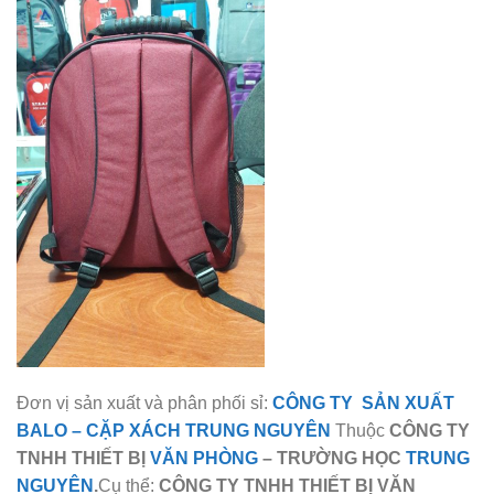
Đơn vị sản xuất và phân phối sỉ:
CÔNG TY SẢN XUẤT
BALO
–
CẶP XÁCH TRUNG NGUYÊN
Thuộc
CÔNG TY
TNHH THIẾT BỊ
VĂN PHÒNG
– TRƯỜNG HỌC
TRUNG
NGUYÊN
.
Cụ thể:
CÔNG TY TNHH THIẾT BỊ VĂN