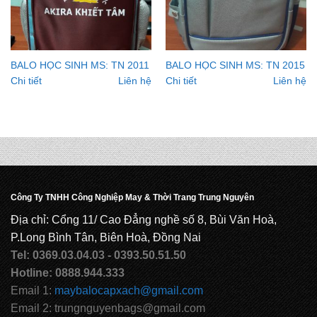
BALO HỌC SINH MS: TN 2011
BALO HỌC SINH MS: TN 2015
Chi tiết
Liên hệ
Chi tiết
Liên hệ
Công Ty TNHH Công Nghiệp May & Thời Trang Trung Nguyên
Địa chỉ: Cổng 11/ Cao Đẳng nghề số 8, Bùi Văn Hoà,
P.Long Bình Tân, Biên Hoà, Đồng Nai
Tel: 0369.03.04.03 - 0393.50.51.50
Hotline: 0888.944.333
Email 1:
maybalocapxach@gmail.com
Email 2: trungnguyenbags@gmail.com