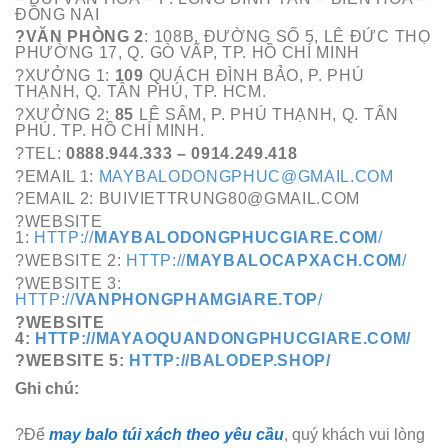
ĐỒNG NAI
?VĂN PHÒNG 2
: 108B, ĐƯỜNG SỐ 5, LÊ ĐỨC THỌ
PHƯỜNG 17, Q. GÒ VẤP, TP. HỒ CHÍ MINH
?XƯỞNG 1:
109
QUÁCH ĐÌNH BẢO, P. PHÚ
THẠNH, Q. TÂN PHÚ, TP. HCM.
?XƯỞNG 2:
85
LÊ SÂM, P. PHÚ THẠNH, Q. TÂN
PHÚ. TP. HỒ CHÍ MINH.
?TEL:
0888.944.333 – 0914.249.418
?EMAIL 1:
MAYBALODONGPHUC@GMAIL.COM
?EMAIL 2: BUIVIETTRUNG80@GMAIL.COM
?WEBSITE
1:
HTTP://
MAYBALODONGPHUCGIARE.COM
/
?WEBSITE 2:
HTTP://
MAYBALOCAPXACH.COM
/
?WEBSITE 3
:
HTTP://
VANPHONGPHAMGIARE.TOP
/
?WEBSITE
4:
HTTP://MAYAOQUANDONGPHUCGIARE.COM/
?WEBSITE 5:
HTTP://BALODEP.SHOP/
Ghi chú:
?Để
may balo túi xách theo yêu cầu
, quý khách vui lòng