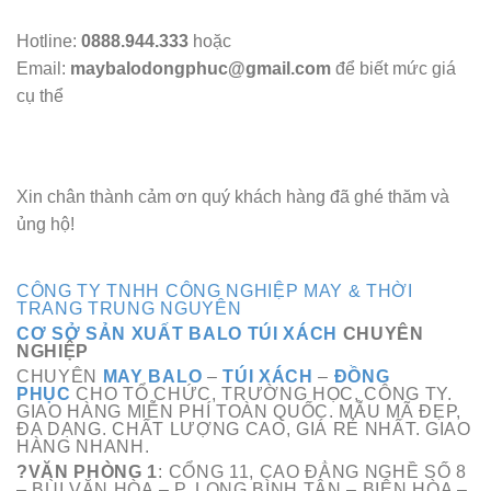
Hotline:
0888.944.333
hoặc
Email:
maybalodongphuc@gmail.com
để biết mức giá
cụ thể
Xin chân thành cảm ơn quý khách hàng đã ghé thăm và
ủng hộ!
CÔNG TY TNHH CÔNG NGHIỆP MAY & THỜI
TRANG TRUNG NGUYÊN
CƠ SỞ SẢN XUẤT BALO TÚI XÁCH
CHUYÊN
NGHIỆP
CHUYÊN
MAY BALO
–
TÚI XÁCH
–
ĐỒNG
PHỤC
CHO TỔ CHỨC, TRƯỜNG HỌC, CÔNG TY.
GIAO HÀNG MIỄN PHÍ TOÀN QUỐC. MẪU MÃ ĐẸP,
ĐA
DẠNG
. CHẤT LƯỢNG CAO, GIÁ RẺ NHẤT. GIAO
HÀNG NHANH.
?VĂN PHÒNG 1
: CỔNG 11, CAO ĐẲNG NGHỀ SỐ 8
– BÙI VĂN HÒA – P. LONG BÌNH TÂN – BIÊN HÒA –