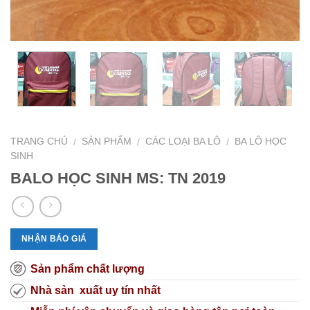
TRANG CHỦ
SẢN PHẨM
CÁC LOẠI BA LÔ
BA LÔ HỌC
/
/
/
SINH
BALO HỌC SINH MS: TN 2019
NHẬN BÁO GIÁ
Sản phẩm chất lượng
Nhà sản xuất uy tín nhất