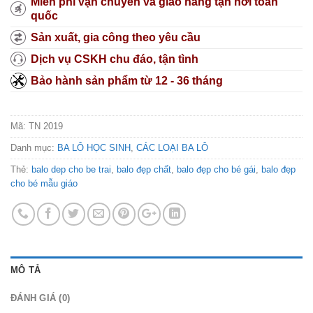
Miễn phí vận chuyển và giao hàng tận nơi toàn
quốc
Sản xuất, gia công theo yêu cầu
Dịch vụ CSKH chu đáo, tận tình
Bảo hành sản phẩm từ 12 - 36 tháng
Mã:
TN 2019
Danh mục:
BA LÔ HỌC SINH
,
CÁC LOẠI BA LÔ
Thẻ:
balo dep cho be trai
,
balo đẹp chất
,
balo đẹp cho bé gái
,
balo đẹp
cho bé mẫu giáo
MÔ TẢ
ĐÁNH GIÁ (0)