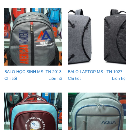
BALO HỌC SINH MS: TN 2013
BALO LAPTOP MS : TN 1027
Chi tiết
Liên hệ
Chi tiết
Liên hệ