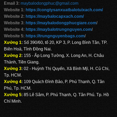
Email 3:
maybalodongphuc@gmail.com
Website 1:
https://congtysanxuatbalotuixach.com/
Website 2:
https://maybalocapxach.com/
Website 3:
https://maybalodongphucgiare.com
/
Website 4:
https://maybalotrungnguyen.com
/
Website 5:
https://trungnguyenbags.com
/
Xưởng 1
:
Số 390/60, tổ 20, KP 3, P. Long Bình Tân, TP.
Biên Hoà, Tỉnh Đồng Nai.
Xưởng 2
:
155 - Ấp Long Tường, X. Long An, H. Châu
Thành, Tiền Giang.
Xưởng 3
:
02 - Huỳnh Thị Quyến, Xã Bình Mỹ, H. Củ Chi,
Tp. HCM.
Xưởng 4
:
109 Quách Đình Bảo, P. Phú Thạnh, Q. Tân
Phú, Tp. HCM.
Xưởng 5
:
85 Lê Sâm, P. Phú Thạnh, Q. Tân Phú. Tp. Hồ
Chí Minh.