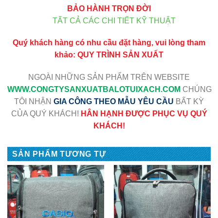
BẢO HÀNH TRỌN ĐỜI
TẤT CẢ CÁC CHI TIẾT KỸ THUẬT
Quý khách hàng có nhu cầu đặt hàng, vui lòng tham
khảo:
QUY TRÌNH SẢN XUẤT
NGOÀI NHỮNG SẢN PHẨM TRÊN WEBSITE
WWW
.CONGTYSANXUATBALOTUIXACH.COM
CHÚNG
TÔI NHẬN
GIA CÔNG THEO MẪU YÊU CẦU
BẤT KỲ
CỦA QUÝ KHÁCH!
HÂN HẠNH ĐƯỢC PHỤC VỤ QUÝ
KHÁCH!
SẢN PHẨM TƯƠNG TỰ