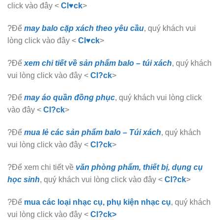
click vào đây <
Cl♥ck
>
?Để
may balo cặp xách theo yêu cầu
, quý khách vui
lòng click vào đây <
Cl♥ck
>
?Để
xem chi tiết về sản phẩm balo – túi xách
, quý khách
vui lòng click vào đây <
Cl?ck
>
?Để
may áo quần đồng phục
, quý khách vui lòng click
vào đây <
Cl?ck
>
?Để
mua lẻ các sản phẩm balo – Túi xách
, quý khách
vui lòng click vào đây <
Cl?ck
>
?Để xem chi tiết về
văn phòng phẩm, thiết bị, dụng cụ
học sinh
, quý khách vui lòng click vào đây <
Cl?ck
>
?Để
mua các loại nhạc cụ, phụ kiện nhạc cụ
, quý khách
vui lòng click vào đây <
Cl?ck>