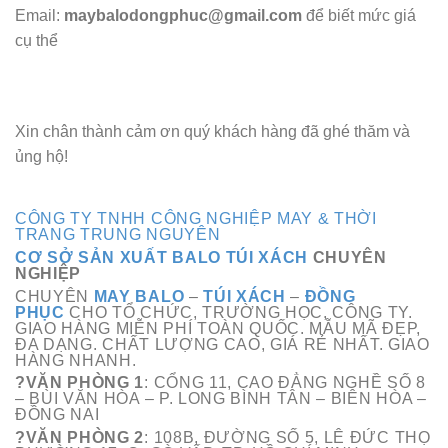
Email:
maybalodongphuc@gmail.com
để biết mức giá
cụ thể
Xin chân thành cảm ơn quý khách hàng đã ghé thăm và
ủng hộ!
CÔNG TY TNHH CÔNG NGHIỆP MAY & THỜI
TRANG TRUNG NGUYÊN
CƠ SỞ SẢN XUẤT BALO TÚI XÁCH
CHUYÊN
NGHIỆP
CHUYÊN
MAY BALO
–
TÚI XÁCH
–
ĐỒNG
PHỤC
CHO TỔ CHỨC, TRƯỜNG HỌC, CÔNG TY.
GIAO HÀNG MIỄN PHÍ TOÀN QUỐC. MẪU MÃ ĐẸP,
ĐA
DẠNG
. CHẤT LƯỢNG CAO, GIÁ RẺ NHẤT. GIAO
HÀNG NHANH.
?VĂN PHÒNG 1
: CỔNG 11, CAO ĐẲNG NGHỀ SỐ 8
– BÙI VĂN HÒA – P. LONG BÌNH TÂN – BIÊN HÒA –
ĐỒNG NAI
?VĂN PHÒNG 2
: 108B, ĐƯỜNG SỐ 5, LÊ ĐỨC THỌ