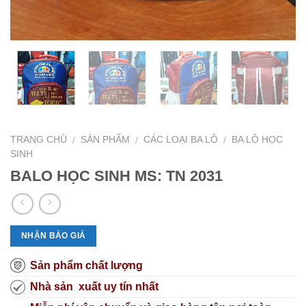
TRANG CHỦ
SẢN PHẨM
CÁC LOẠI BA LÔ
BA LÔ HỌC
/
/
/
SINH
BALO HỌC SINH MS: TN 2031
NHẬN BÁO GIÁ
Sản phẩm chất lượng
Nhà sản xuất uy tín nhất