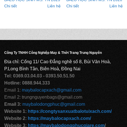
Chi tiết
Liên hệ
Chi tiết
Liên hệ
Công Ty TNHH Công Nghiệp May & Thời Trang Trung Nguyên
Địa chỉ: Cổng 11/ Cao Đẳng nghề số 8, Bùi Văn Hoà,
P.Long Bình Tân, Biên Hoà, Đồng Nai
Tel: 0369.03.04.03 - 0393.50.51.50
Hotline: 0888.944.333
Email 1:
maybalocapxach@gmail.com
Email 2: trungnguyenbags@gmail.com
Email 3:
maybalodongphuc@gmail.com
Website 1:
https://congtysanxuatbalotuixach.com/
Website 2:
https://maybalocapxach.com/
Website 3:
https://maybalodongphucgiare.com
/