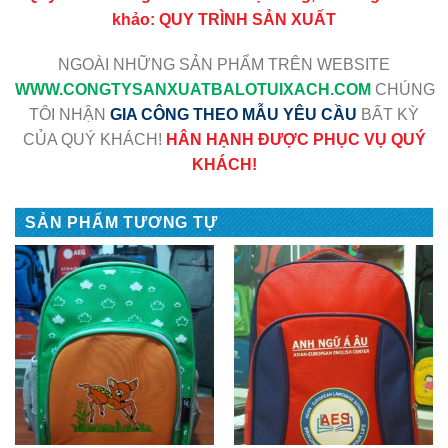
khảo:
QUY TRÌNH SẢN XUẤT
NGOÀI NHỮNG SẢN PHẨM TRÊN WEBSITE
WWW
.CONGTYSANXUATBALOTUIXACH.COM
CHÚNG
TÔI NHẬN
GIA CÔNG THEO MẪU YÊU CẦU
BẤT KỲ
CỦA QUÝ KHÁCH!
HÂN HẠNH ĐƯỢC PHỤC VỤ QUÝ
KHÁCH!
SẢN PHẨM TƯƠNG TỰ