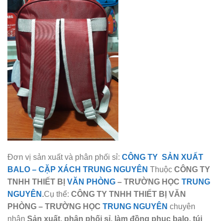
Đơn vị sản xuất và phân phối sỉ:
CÔNG TY SẢN XUẤT
BALO
–
CẶP XÁCH TRUNG NGUYÊN
Thuộc
CÔNG TY
TNHH THIẾT BỊ
VĂN PHÒNG
– TRƯỜNG HỌC
TRUNG
NGUYÊN
.
Cụ thể:
CÔNG TY TNHH THIẾT BỊ VĂN
PHÒNG – TRƯỜNG HỌC
TRUNG NGUYÊN
chuyên
nhận
Sản xuất, phân phối sỉ, làm đồng phục balo, túi