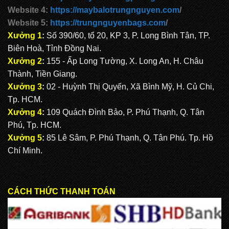
Website 4:
https://maybalotrungnguyen.com
/
Website 5:
https://trungnguyenbags.com
/
Xưởng 1
:
Số 390/60, tổ 20, KP 3, P. Long Bình Tân, TP.
Biên Hoà, Tỉnh Đồng Nai.
Xưởng 2
:
155 - Ấp Long Tường, X. Long An, H. Châu
Thành, Tiền Giang.
Xưởng 3
:
02 - Huỳnh Thị Quyến, Xã Bình Mỹ, H. Củ Chi,
Tp. HCM.
Xưởng 4
:
109 Quách Đình Bảo, P. Phú Thạnh, Q. Tân
Phú, Tp. HCM.
Xưởng 5
:
85 Lê Sâm, P. Phú Thạnh, Q. Tân Phú. Tp. Hồ
Chí Minh.
CÁCH THỨC THANH TOÁN