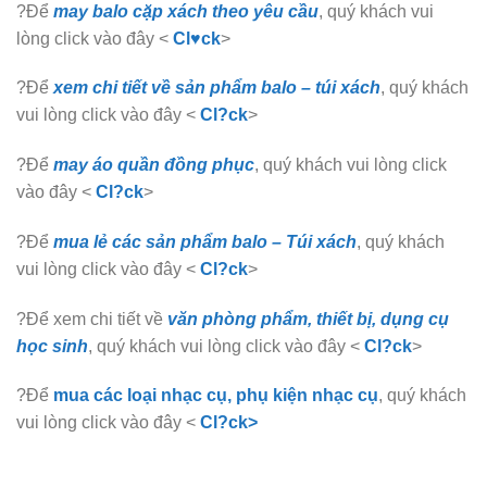
?Để
may balo cặp xách theo yêu cầu
, quý khách vui
lòng click vào đây <
Cl♥ck
>
?Để
xem chi tiết về sản phẩm balo – túi xách
, quý khách
vui lòng click vào đây <
Cl?ck
>
?Để
may áo quần đồng phục
, quý khách vui lòng click
vào đây <
Cl?ck
>
?Để
mua lẻ các sản phẩm balo – Túi xách
, quý khách
vui lòng click vào đây <
Cl?ck
>
?Để xem chi tiết về
văn phòng phẩm, thiết bị, dụng cụ
học sinh
, quý khách vui lòng click vào đây <
Cl?ck
>
?Để
mua các loại nhạc cụ, phụ kiện nhạc cụ
, quý khách
vui lòng click vào đây <
Cl?ck>