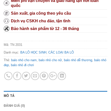
Miễn phí vận chuyển và giao hàng tận nơi toàn
quốc
Sản xuất, gia công theo yêu cầu
Dịch vụ CSKH chu đáo, tận tình
Bảo hành sản phẩm từ 12 - 36 tháng
Mã:
TN 2031
Danh mục:
BA LÔ HỌC SINH
,
CÁC LOẠI BA LÔ
Thẻ:
balo nhỏ cho nam
,
balo nhỏ cho nữ
,
balo nhỏ dễ thương
,
balo nhỏ
đẹp
,
balo nhỏ đi chơi
MÔ TẢ
ĐÁNH GIÁ (0)