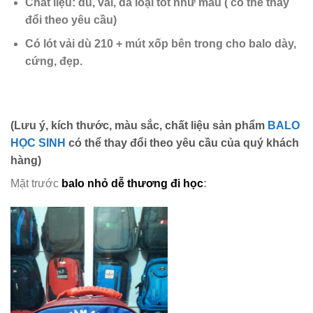
Chất liệu:
dù, vải, da loại tốt như mẫu
( có thể thay
đổi theo yêu cầu)
Có lót vải dù 210 + mút xốp
bên trong cho balo dày,
cứng,
đẹp.
(Lưu ý, kích thước, màu sắc, chất liệu sản phẩm
BALO
HỌC SINH
có thể thay đổi theo yêu cầu của quý khách
hàng)
Mặt trước
balo nhỏ dễ thương đi học
: