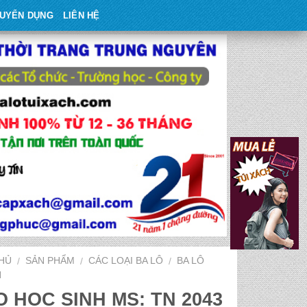
UYỂN DỤNG
LIÊN HỆ
HỦ
SẢN PHẨM
CÁC LOẠI BA LÔ
BA LÔ
/
/
/
H
 HỌC SINH MS: TN 2043