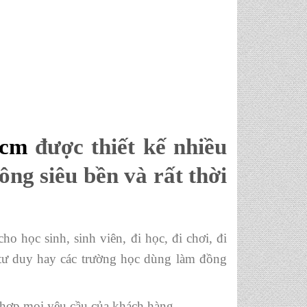
hcm
được thiết kế nhiều
hông
siêu bền và rất thời
o học sinh, sinh viên, đi học, đi chơi, đi
 tư duy hay các trường học dùng làm đồng
ù hợp mọi yêu cầu của khách hàng.