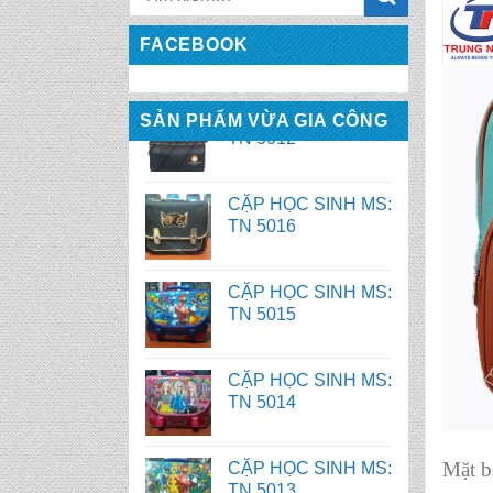
FACEBOOK
CẶP HỌC SINH MS:
SẢN PHẨM VỪA GIA CÔNG
TN 5016
CẶP HỌC SINH MS:
TN 5015
CẶP HỌC SINH MS:
TN 5014
CẶP HỌC SINH MS:
TN 5013
CẶP HỌC SINH MS:
Mặt 
TN 5012