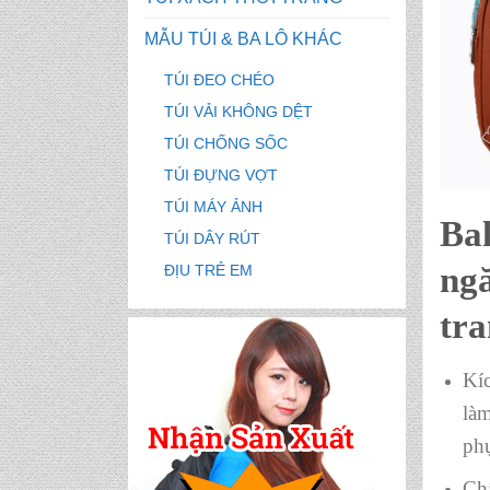
MẪU TÚI & BA LÔ KHÁC
TÚI ĐEO CHÉO
TÚI VẢI KHÔNG DỆT
TÚI CHỐNG SỐC
TÚI ĐỰNG VỢT
TÚI MÁY ẢNH
Ba
TÚI DÂY RÚT
ngă
ĐỊU TRẺ EM
tra
Kí
làm
phụ
Chấ