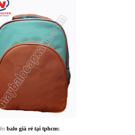
bên
balo giá rẻ tại tphcm
: