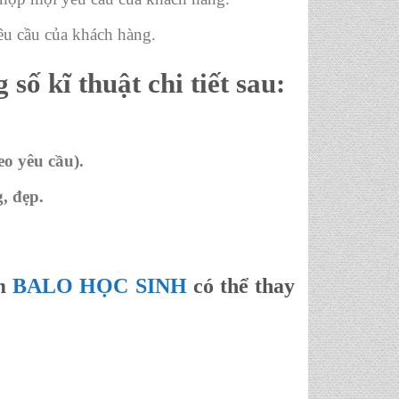
yêu cầu của khách hàng.
 số kĩ thuật chi tiết sau:
eo yêu cầu).
g,
đẹp.
ẩm
BALO HỌC SINH
có thể thay