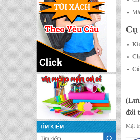
Mà
Cụ 
Kí
Ch
Có
(Lưu
đổi 
Mặt t
TÌM KIẾM