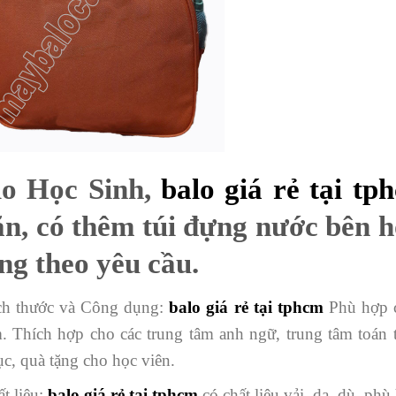
lo Học Sinh,
balo giá rẻ tại tp
n, có thêm túi đựng nước bên 
ng theo yêu cầu.
ch thước và Công dụng:
balo giá rẻ tại tphcm
Phù hợp ch
. Thích hợp cho các trung tâm anh ngữ, trung tâm toán
c, quà tặng cho học viên.
t liệu:
balo giá rẻ tại tphcm
có chất liệu
vải, da, dù, ph