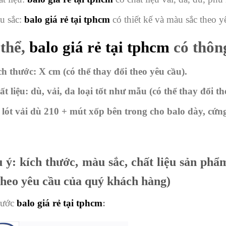
u sắc:
balo giá rẻ tại tphcm
có
thiết kế và màu sắc theo 
thể,
balo giá rẻ tại tphcm
có thông
ch thước: X cm
(có thể thay đổi theo yêu cầu).
ất liệu:
dù, vải, da loại tốt như mẫu
(có thể thay đổi th
 lót vải dù 210 + mút xốp
bên trong cho balo dày, cứn
 ý: kích thước, màu sắc, chất liệu sản ph
theo yêu cầu của quý khách hàng)
rước
balo giá rẻ tại tphcm
: