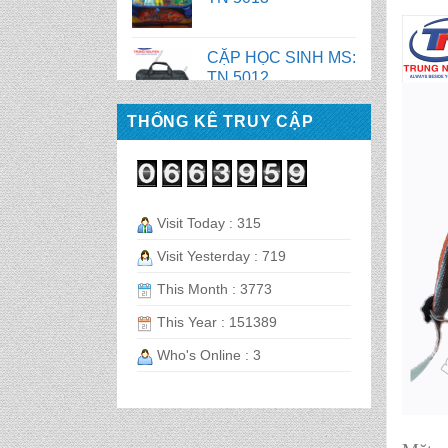
CẶP HỌC SINH MS:
TN 5016
THỐNG KÊ TRUY CẬP
CẶP HỌC SINH MS:
TN 5015
CẶP HỌC SINH MS:
Visit Today : 315
TN 5014
Visit Yesterday : 719
CẶP HỌC SINH MS:
This Month : 3773
TN 5013
This Year : 151389
Who's Online : 3
CẶP HỌC SINH MS:
TN 5012