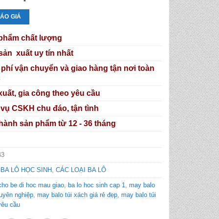
ÁO GIÁ
phẩm chất lượng
sản xuất uy tín nhất
 phí vận chuyển và giao hàng tận nơi toàn
c
xuất, gia công theo yêu cầu
 vụ CSKH chu đáo, tận tình
hành sản phẩm từ 12 - 36 tháng
43
:
BA LÔ HỌC SINH
,
CÁC LOẠI BA LÔ
cho be di hoc mau giao
,
ba lo hoc sinh cap 1
,
may balo
huyên nghiệp
,
may balo túi xách giá rẻ đẹp
,
may balo túi
yêu cầu