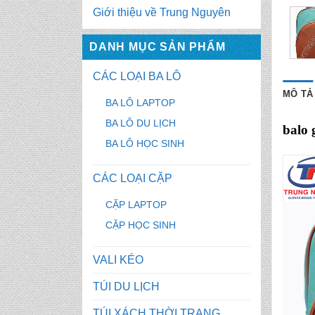
Giới thiệu về Trung Nguyên
DANH MỤC SẢN PHẨM
CÁC LOẠI BA LÔ
MÔ TẢ
BA LÔ LAPTOP
BA LÔ DU LỊCH
balo 
BA LÔ HỌC SINH
CÁC LOẠI CẶP
CẶP LAPTOP
CẶP HỌC SINH
VALI KÉO
TÚI DU LỊCH
TÚI XÁCH THỜI TRANG