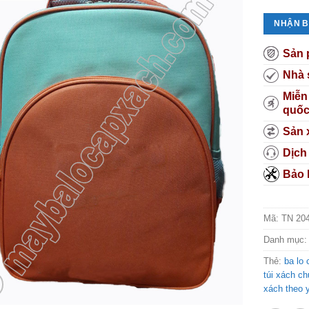
NHẬN B
Sản 
Nhà 
Miễn
quố
Sản 
Dịch
Bảo 
Mã:
TN 20
Danh mục
Thẻ:
ba lo 
túi xách c
xách theo 