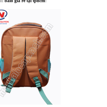
sau
balo giá rẻ tại tphcm
: