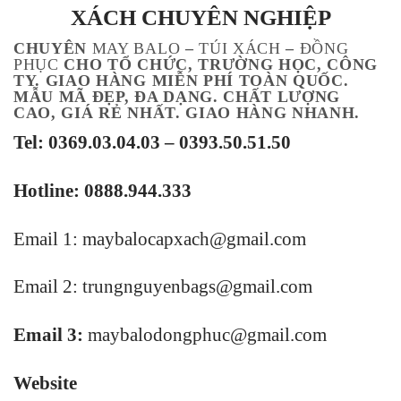
XÁCH
CHUYÊN NGHIỆP
CHUYÊN
MAY BALO
–
TÚI XÁCH
–
ĐỒNG
PHỤC
CHO TỔ CHỨC, TRƯỜNG HỌC, CÔNG
TY. GIAO HÀNG MIỄN PHÍ TOÀN QUỐC.
MẪU MÃ ĐẸP, ĐA DẠNG. CHẤT LƯỢNG
CAO, GIÁ RẺ NHẤT. GIAO HÀNG NHANH.
Tel: 0369.03.04.03 – 0393.50.51.50
Hotline: 0888.944.333
Email 1:
maybalocapxach@gmail.com
Email 2: trungnguyenbags@gmail.com
Email 3:
maybalodongphuc@gmail.com
Website