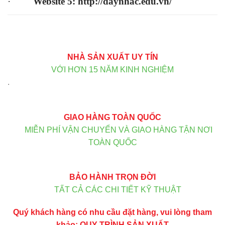
·
Website 5:
http://daynhac.edu.vn/
NHÀ SẢN XUẤT UY TÍN
VỚI HƠN 15 NĂM KINH NGHIỆM
.
GIAO HÀNG TOÀN QUỐC
MIỄN PHÍ VẬN CHUYỂN VÀ GIAO HÀNG TẬN NƠI
TOÀN QUỐC
BẢO HÀNH TRỌN ĐỜI
TẤT CẢ CÁC CHI TIẾT KỸ THUẬT
Quý khách hàng có nhu cầu đặt hàng, vui lòng tham
khảo:
QUY TRÌNH SẢN XUẤT