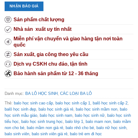
NHẬN BÁO GIÁ
Sản phẩm chất lượng
Nhà sản xuất uy tín nhất
Miễn phí vận chuyển và giao hàng tận nơi toàn
quốc
Sản xuất, gia công theo yêu cầu
Dịch vụ CSKH chu đáo, tận tình
Bảo hành sản phẩm từ 12 - 36 tháng
Danh mục:
BA LÔ HỌC SINH
,
CÁC LOẠI BA LÔ
Thẻ:
balo học sinh cao cấp
,
balo học sinh cấp 1
,
balô học sinh cấp 2
,
balô học sinh đẹp
,
balo học sinh giá rẻ
,
balo học sinh mầm non
,
balo
học sinh mẫu giáo
,
balo học sinh nam
,
balo học sinh nữ
,
balo học sinh
tiểu học
,
balo học sinh trung học
,
balo lớp 1
,
balo mam non
,
balo mầm
non cho bé
,
balo mầm non giá rẻ
,
balo nhỏ cho bé
,
balo nữ học sinh
,
balo sinh viên
,
balo sinh viên giá rẻ
,
balo trẻ em đi học