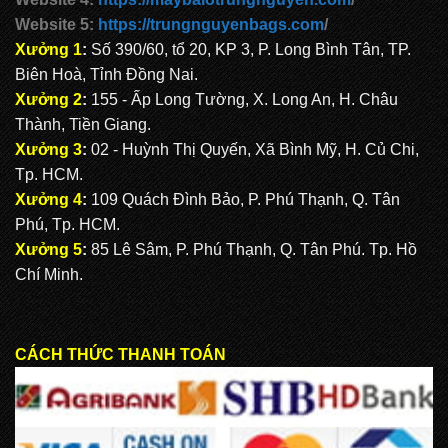
Website 5:
https://trungnguyenbags.com
/
Xưởng 1
:
Số 390/60, tổ 20, KP 3, P. Long Bình Tân, TP.
Biên Hoà, Tỉnh Đồng Nai.
Xưởng 2
:
155 - Ấp Long Tường, X. Long An, H. Châu
Thành, Tiền Giang.
Xưởng 3
:
02 - Huỳnh Thị Quyến, Xã Bình Mỹ, H. Củ Chi,
Tp. HCM.
Xưởng 4
:
109 Quách Đình Bảo, P. Phú Thạnh, Q. Tân
Phú, Tp. HCM.
Xưởng 5
:
85 Lê Sâm, P. Phú Thạnh, Q. Tân Phú. Tp. Hồ
Chí Minh.
CÁCH THỨC THANH TOÁN