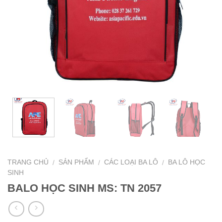
TRANG CHỦ
SẢN PHẨM
CÁC LOẠI BA LÔ
BA LÔ HỌC
/
/
/
SINH
BALO HỌC SINH MS: TN 2057