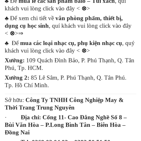
♣ Để
mua lẻ các sản phẩm balo – Túi xách
, quí
khách vui lòng click vào đây <
⊗
>
♣ Để xem chi tiết về
văn phòng phẩm, thiết bị,
dụng cụ học sinh
, quí khách vui lòng click vào đây
<
⊗
>⇒
♣ Để
mua các loại nhạc cụ, phụ kiện nhạc cụ
, quý
khách vui lòng click vào đây <
⊗
>
Xưởng:
109 Quách Đình Bảo, P. Phú Thạnh, Q. Tân
Phú, Tp. HCM.
Xưởng 2:
85 Lê Sâm, P. Phú Thạnh, Q. Tân Phú.
Tp. Hồ Chí Minh.
Sở hữu:
Công Ty TNHH Công Nghiệp May &
Thời Trang Trung Nguyên
·
Địa chỉ:
Cổng 11- Cao Đẳng Nghề Số 8 –
Bùi Văn Hòa – P.Long Bình Tân – Biên Hòa –
Đồng Nai