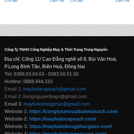
Chi tiết
Liên hệ
Chi tiết
Liên hệ
Công Ty TNHH Công Nghiệp May & Thời Trang Trung Nguyên
Địa chỉ: Cổng 11/ Cao Đẳng nghề số 8, Bùi Văn Hoà,
P.Long Bình Tân, Biên Hoà, Đồng Nai
Tel: 0369.03.04.03 - 0393.50.51.50
Hotline: 0888.944.333
Email 1:
maybalocapxach@gmail.com
Email 2: trungnguyenbags@gmail.com
Email 3:
maybalodongphuc@gmail.com
Website 1:
https://congtysanxuatbalotuixach.com/
Website 2:
https://maybalocapxach.com/
Website 3:
https://maybalodongphucgiare.com
/
Website 4:
https://maybalotrungnguyen.com
/