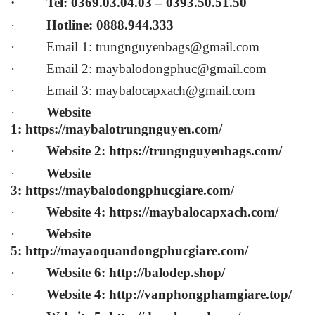
· Tel: 0369.03.04.03 – 0393.50.51.50
·
Hotline: 0888.944.333
· Email 1: trungnguyenbags@gmail.com
· Email 2:
maybalodongphuc@gmail.com
· Email 3:
maybalocapxach@gmail.com
·
Website
1:
https://maybalotrungnguyen.com
/
·
Website 2:
https://trungnguyenbags.com
/
·
Website
3:
https://maybalodongphucgiare.com
/
·
Website 4:
https://maybalocapxach.com/
·
Website
5:
http://mayaoquandongphucgiare.com/
·
Website 6:
http://balodep.shop/
·
Website 4:
http://vanphongphamgiare.top/