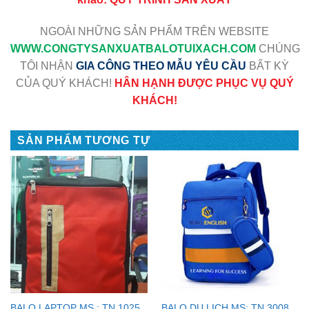
NGOÀI NHỮNG SẢN PHẨM TRÊN WEBSITE
WWW
.CONGTYSANXUATBALOTUIXACH.COM
CHÚNG
TÔI NHẬN
GIA CÔNG THEO MẪU YÊU CẦU
BẤT KỲ
CỦA QUÝ KHÁCH!
HÂN HẠNH ĐƯỢC PHỤC VỤ QUÝ
KHÁCH!
SẢN PHẨM TƯƠNG TỰ
BALO LAPTOP MS : TN 1025
BALO DU LỊCH MS: TN 3008