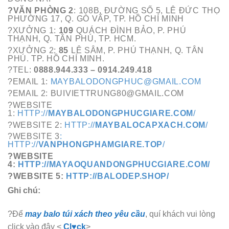
?VĂN PHÒNG 2
: 108B, ĐƯỜNG SỐ 5, LÊ ĐỨC THỌ
PHƯỜNG 17, Q. GÒ VẤP, TP. HỒ CHÍ MINH
?XƯỞNG 1:
109
QUÁCH ĐÌNH BẢO, P. PHÚ
THẠNH, Q. TÂN PHÚ, TP. HCM.
?XƯỞNG 2:
85
LÊ SÂM, P. PHÚ THẠNH, Q. TÂN
PHÚ. TP. HỒ CHÍ MINH.
?TEL:
0888.944.333 – 0914.249.418
?EMAIL 1:
MAYBALODONGPHUC@GMAIL.COM
?EMAIL 2: BUIVIETTRUNG80@GMAIL.COM
?WEBSITE
1:
HTTP://
MAYBALODONGPHUCGIARE.COM
/
?WEBSITE 2:
HTTP://
MAYBALOCAPXACH.COM
/
?WEBSITE 3
:
HTTP://
VANPHONGPHAMGIARE.TOP
/
?WEBSITE
4:
HTTP://MAYAOQUANDONGPHUCGIARE.COM/
?WEBSITE 5:
HTTP://BALODEP.SHOP/
Ghi chú:
?Để
may balo túi xách theo yêu cầu
, quí khách vui lòng
click vào đây <
Cl♥ck
>