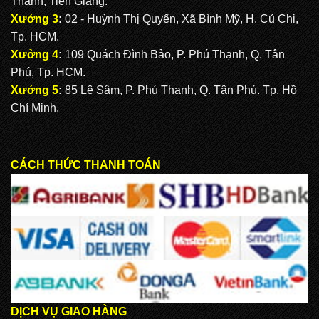
Thành, Tiền Giang.
Xưởng 3
:
02 - Huỳnh Thị Quyến, Xã Bình Mỹ, H. Củ Chi,
Tp. HCM.
Xưởng 4
:
109 Quách Đình Bảo, P. Phú Thạnh, Q. Tân
Phú, Tp. HCM.
Xưởng 5
:
85 Lê Sâm, P. Phú Thạnh, Q. Tân Phú. Tp. Hồ
Chí Minh.
CÁCH THỨC THANH TOÁN
DỊCH VỤ GIAO HÀNG