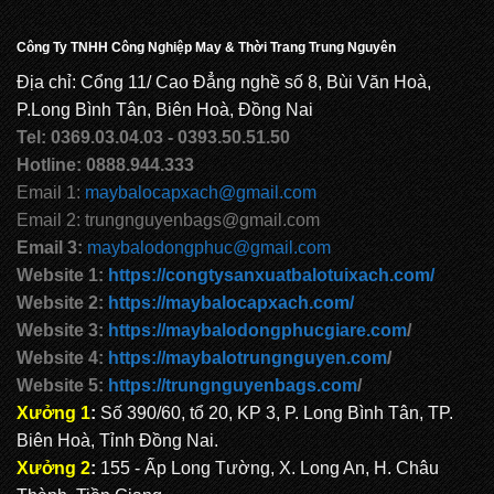
Công Ty TNHH Công Nghiệp May & Thời Trang Trung Nguyên
Địa chỉ: Cổng 11/ Cao Đẳng nghề số 8, Bùi Văn Hoà,
P.Long Bình Tân, Biên Hoà, Đồng Nai
Tel: 0369.03.04.03 - 0393.50.51.50
Hotline: 0888.944.333
Email 1:
maybalocapxach@gmail.com
Email 2: trungnguyenbags@gmail.com
Email 3:
maybalodongphuc@gmail.com
Website 1:
https://congtysanxuatbalotuixach.com/
Website 2:
https://maybalocapxach.com/
Website 3:
https://maybalodongphucgiare.com
/
Website 4:
https://maybalotrungnguyen.com
/
Website 5:
https://trungnguyenbags.com
/
Xưởng 1
:
Số 390/60, tổ 20, KP 3, P. Long Bình Tân, TP.
Biên Hoà, Tỉnh Đồng Nai.
Xưởng 2
:
155 - Ấp Long Tường, X. Long An, H. Châu