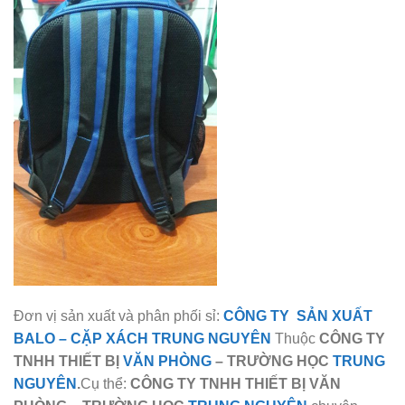
Đơn vị sản xuất và phân phối sỉ:
CÔNG TY SẢN XUẤT
BALO
–
CẶP XÁCH TRUNG NGUYÊN
Thuộc
CÔNG TY
TNHH THIẾT BỊ
VĂN PHÒNG
– TRƯỜNG HỌC
TRUNG
NGUYÊN
.
Cụ thể:
CÔNG TY TNHH THIẾT BỊ VĂN