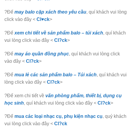
?Để
may balo cặp xách theo yêu cầu
, quí khách vui lòng
click vào đây <
Cl♥ck
>
?Để
xem chi tiết về sản phẩm balo – túi xách
, quí khách
vui lòng click vào đây <
Cl?ck
>
?Để
may áo quần đồng phục
, quí khách vui lòng click
vào đây <
Cl?ck
>
?Để
mua lẻ các sản phẩm balo – Túi xách
, quí khách vui
lòng click vào đây <
Cl?ck
>
?Để xem chi tiết về
văn phòng phẩm, thiết bị, dụng cụ
học sinh
, quí khách vui lòng click vào đây <
Cl?ck
>
?Để
mua các loại nhạc cụ, phụ kiện nhạc cụ
, quý khách
vui lòng click vào đây <
Cl?ck