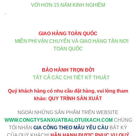
VỚI HƠN 15 NĂM KINH NGHIỆM
.
GIAO HÀNG TOÀN QUỐC
MIỄN PHÍ VẬN CHUYỂN VÀ GIAO HÀNG TẬN NƠI
TOÀN QUỐC
BẢO HÀNH TRỌN ĐỜI
TẤT CẢ CÁC CHI TIẾT KỸ THUẬT
Quý khách hàng có nhu cầu đặt hàng, vui lòng tham
khảo:
QUY TRÌNH SẢN XUẤT
NGOÀI NHỮNG SẢN PHẨM TRÊN WEBSITE
WWW
.CONGTYSANXUATBALOTUIXACH.COM
CHÚNG
TÔI NHẬN
GIA CÔNG THEO MẪU YÊU CẦU
BẤT KỲ
CỦA QUÝ KHÁCH!
HÂN HẠNH ĐƯỢC PHỤC VỤ QUÝ