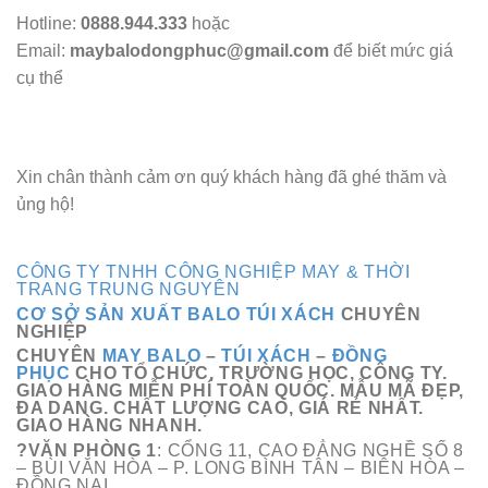
Hotline:
0888.944.333
hoặc
Email:
maybalodongphuc@gmail.com
để biết mức giá
cụ thể
Xin chân thành cảm ơn quý khách hàng đã ghé thăm và
ủng hộ!
CÔNG TY TNHH CÔNG NGHIỆP MAY & THỜI
TRANG TRUNG NGUYÊN
CƠ SỞ SẢN XUẤT BALO TÚI XÁCH
CHUYÊN
NGHIỆP
CHUYÊN
MAY BALO
–
TÚI XÁCH
–
ĐỒNG
PHỤC
CHO TỔ CHỨC, TRƯỜNG HỌC, CÔNG TY.
GIAO HÀNG MIỄN PHÍ TOÀN QUỐC. MẪU MÃ ĐẸP,
ĐA DANG. CHẤT LƯỢNG CAO, GIÁ RẺ NHẤT.
GIAO HÀNG NHANH.
?VĂN PHÒNG 1
: CỔNG 11, CAO ĐẲNG NGHỀ SỐ 8
– BÙI VĂN HÒA – P. LONG BÌNH TÂN – BIÊN HÒA –
ĐỒNG NAI