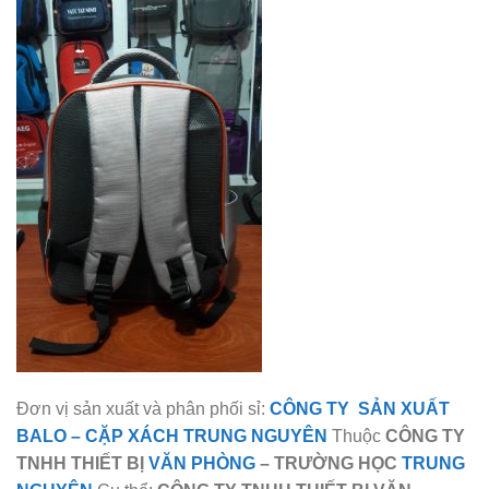
Đơn vị sản xuất và phân phối sỉ:
CÔNG TY SẢN XUẤT
BALO
–
CẶP XÁCH TRUNG NGUYÊN
Thuộc
CÔNG TY
TNHH THIẾT BỊ
VĂN PHÒNG
– TRƯỜNG HỌC
TRUNG