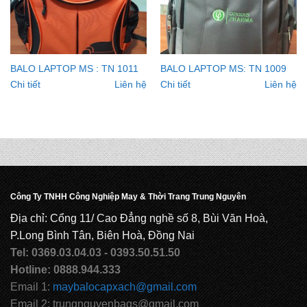
BALO LAPTOP MS : TN 1011
BALO LAPTOP MS: TN 1009
Chi tiết
Liên hệ
Chi tiết
Liên hệ
Công Ty TNHH Công Nghiệp May & Thời Trang Trung Nguyên
Địa chỉ: Cổng 11/ Cao Đẳng nghề số 8, Bùi Văn Hoà,
P.Long Bình Tân, Biên Hoà, Đồng Nai
Tel: 0369.03.04.03 - 0393.50.51.50
Hotline: 0888.944.333
Email 1:
maybalocapxach@gmail.com
Email 2: trungnguyenbags@gmail.com