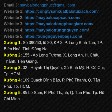
Email 3:
maybalodongphuc@gmail.com
Website 1:
https://congtysanxuatbalotuixach.com/
Website 2:
https://maybalocapxach.com/
Website 3:
https://maybalodongphucgiare.com
/
Website 4:
https://maybalotrungnguyen.com
/
Website 5:
https://trungnguyenbags.com
/
Xưởng 1
:
Số 390/60, tổ 20, KP 3, P. Long Bình Tân, TP.
Biên Hoà, Tỉnh Đồng Nai.
Xưởng 2
:
155 - Ấp Long Tường, X. Long An, H. Châu
Thành, Tiền Giang.
Xưởng 3
:
02 - Huỳnh Thị Quyến, Xã Bình Mỹ, H. Củ Chi,
Tp. HCM.
Xưởng 4
:
109 Quách Đình Bảo, P. Phú Thạnh, Q. Tân
Phú, Tp. HCM.
Xưởng 5
:
85 Lê Sâm, P. Phú Thạnh, Q. Tân Phú. Tp. Hồ
Chí Minh.