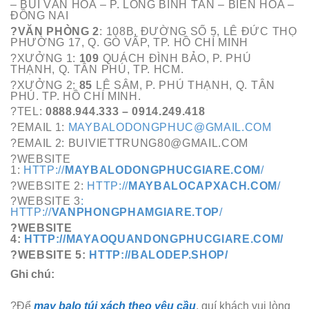
– BÙI VĂN HÒA – P. LONG BÌNH TÂN – BIÊN HÒA –
ĐỒNG NAI
?VĂN PHÒNG 2
: 108B, ĐƯỜNG SỐ 5, LÊ ĐỨC THỌ
PHƯỜNG 17, Q. GÒ VẤP, TP. HỒ CHÍ MINH
?XƯỞNG 1:
109
QUÁCH ĐÌNH BẢO, P. PHÚ
THẠNH, Q. TÂN PHÚ, TP. HCM.
?XƯỞNG 2:
85
LÊ SÂM, P. PHÚ THẠNH, Q. TÂN
PHÚ. TP. HỒ CHÍ MINH.
?TEL:
0888.944.333 – 0914.249.418
?EMAIL 1:
MAYBALODONGPHUC@GMAIL.COM
?EMAIL 2: BUIVIETTRUNG80@GMAIL.COM
?WEBSITE
1:
HTTP://
MAYBALODONGPHUCGIARE.COM
/
?WEBSITE 2:
HTTP://
MAYBALOCAPXACH.COM
/
?WEBSITE 3
:
HTTP://
VANPHONGPHAMGIARE.TOP
/
?WEBSITE
4:
HTTP://MAYAOQUANDONGPHUCGIARE.COM/
?WEBSITE 5:
HTTP://BALODEP.SHOP/
Ghi chú:
?Để
may balo túi xách theo yêu cầu
, quí khách vui lòng