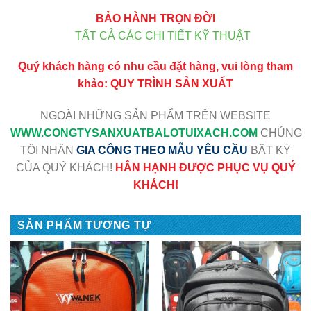
BẢO HÀNH TRỌN ĐỜI
TẤT CẢ CÁC CHI TIẾT KỸ THUẬT
Quý khách hàng có nhu cầu đặt hàng, vui lòng tham
khảo:
QUY TRÌNH SẢN XUẤT
NGOÀI NHỮNG SẢN PHẨM TRÊN WEBSITE
WWW
.CONGTYSANXUATBALOTUIXACH.COM
CHÚNG
TÔI NHẬN
GIA CÔNG THEO MẪU YÊU CẦU
BẤT KỲ
CỦA QUÝ KHÁCH!
HÂN HẠNH ĐƯỢC PHỤC VỤ QUÝ
KHÁCH!
SẢN PHẨM TƯƠNG TỰ