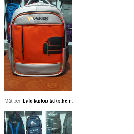
Mặt bên
balo laptop tại tp.hcm
: