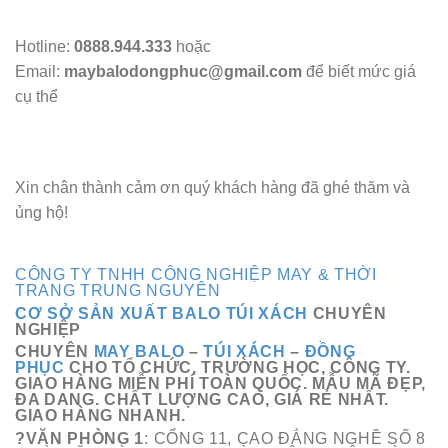
Hotline:
0888.944.333
hoặc
Email:
maybalodongphuc@gmail.com
để biết mức giá
cụ thể
Xin chân thành cảm ơn quý khách hàng đã ghé thăm và
ủng hộ!
CÔNG TY TNHH CÔNG NGHIỆP MAY & THỜI
TRANG TRUNG NGUYÊN
CƠ SỞ SẢN XUẤT BALO TÚI XÁCH
CHUYÊN
NGHIỆP
CHUYÊN
MAY BALO
–
TÚI XÁCH
–
ĐỒNG
PHỤC
CHO TỔ CHỨC, TRƯỜNG HỌC, CÔNG TY.
GIAO HÀNG MIỄN PHÍ TOÀN QUỐC. MẪU MÃ ĐẸP,
ĐA DANG. CHẤT LƯỢNG CAO, GIÁ RẺ NHẤT.
GIAO HÀNG NHANH.
?VĂN PHÒNG 1
: CỔNG 11, CAO ĐẲNG NGHỀ SỐ 8