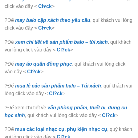
click vào đây <
Cl♥ck
>
?Để
may balo cặp xách theo yêu cầu
, quí khách vui lòng
click vào đây <
Cl♥ck
>
?Để
xem chi tiết về sản phẩm balo – túi xách
, quí khách
vui lòng click vào đây <
Cl?ck
>
?Để
may áo quần đồng phục
, quí khách vui lòng click
vào đây <
Cl?ck
>
?Để
mua lẻ các sản phẩm balo – Túi xách
, quí khách vui
lòng click vào đây <
Cl?ck
>
?Để xem chi tiết về
văn phòng phẩm, thiết bị, dụng cụ
học sinh
, quí khách vui lòng click vào đây <
Cl?ck
>
?Để
mua các loại nhạc cụ, phụ kiện nhạc cụ
, quý khách
vui lòng click vào đây <
Cl?ck