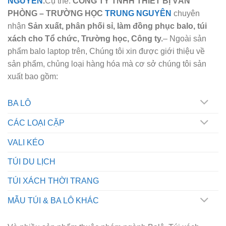
NGUYÊN
.
Cụ thể:
CÔNG TY TNHH THIẾT BỊ VĂN
PHÒNG – TRƯỜNG HỌC
TRUNG NGUYÊN
chuyên
nhận
Sản xuất, phân phối sỉ, làm đồng phục balo, túi
xách cho Tổ chức, Trường học, Công ty.
– Ngoài sản
phẩm balo laptop trên, Chúng tôi xin được giới thiệu về
sản phẩm, chủng loại hàng hóa mà cơ sở chúng tôi sản
xuất bao gồm:
BA LÔ
CÁC LOẠI CẶP
VALI KÉO
TÚI DU LỊCH
TÚI XÁCH THỜI TRANG
MẪU TÚI & BA LÔ KHÁC