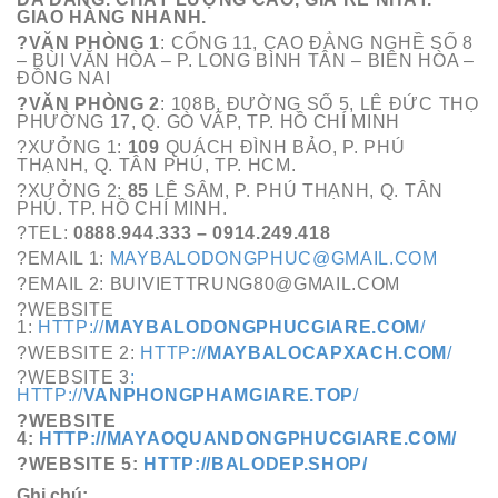
GIAO HÀNG NHANH.
?VĂN PHÒNG 1
: CỔNG 11, CAO ĐẲNG NGHỀ SỐ 8
– BÙI VĂN HÒA – P. LONG BÌNH TÂN – BIÊN HÒA –
ĐỒNG NAI
?VĂN PHÒNG 2
: 108B, ĐƯỜNG SỐ 5, LÊ ĐỨC THỌ
PHƯỜNG 17, Q. GÒ VẤP, TP. HỒ CHÍ MINH
?XƯỞNG 1:
109
QUÁCH ĐÌNH BẢO, P. PHÚ
THẠNH, Q. TÂN PHÚ, TP. HCM.
?XƯỞNG 2:
85
LÊ SÂM, P. PHÚ THẠNH, Q. TÂN
PHÚ. TP. HỒ CHÍ MINH.
?TEL:
0888.944.333 – 0914.249.418
?EMAIL 1:
MAYBALODONGPHUC@GMAIL.COM
?EMAIL 2: BUIVIETTRUNG80@GMAIL.COM
?WEBSITE
1:
HTTP://
MAYBALODONGPHUCGIARE.COM
/
?WEBSITE 2:
HTTP://
MAYBALOCAPXACH.COM
/
?WEBSITE 3
:
HTTP://
VANPHONGPHAMGIARE.TOP
/
?WEBSITE
4:
HTTP://MAYAOQUANDONGPHUCGIARE.COM/
?WEBSITE 5:
HTTP://BALODEP.SHOP/
Ghi chú: