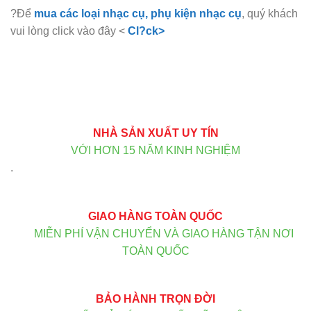
?Để
mua các loại nhạc cụ, phụ kiện nhạc cụ
, quý khách
vui lòng click vào đây <
Cl?ck>
NHÀ SẢN XUẤT UY TÍN
VỚI HƠN 15 NĂM KINH NGHIỆM
.
GIAO HÀNG TOÀN QUỐC
MIỄN PHÍ VẬN CHUYỂN VÀ GIAO HÀNG TẬN NƠI
TOÀN QUỐC
BẢO HÀNH TRỌN ĐỜI