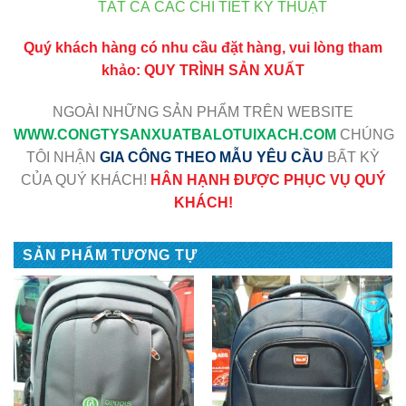
TẤT CẢ CÁC CHI TIẾT KỸ THUẬT
Quý khách hàng có nhu cầu đặt hàng, vui lòng tham
khảo:
QUY TRÌNH SẢN XUẤT
NGOÀI NHỮNG SẢN PHẨM TRÊN WEBSITE
WWW
.CONGTYSANXUATBALOTUIXACH.COM
CHÚNG
TÔI NHẬN
GIA CÔNG THEO MẪU YÊU CẦU
BẤT KỲ
CỦA QUÝ KHÁCH!
HÂN HẠNH ĐƯỢC PHỤC VỤ QUÝ
KHÁCH!
SẢN PHẨM TƯƠNG TỰ