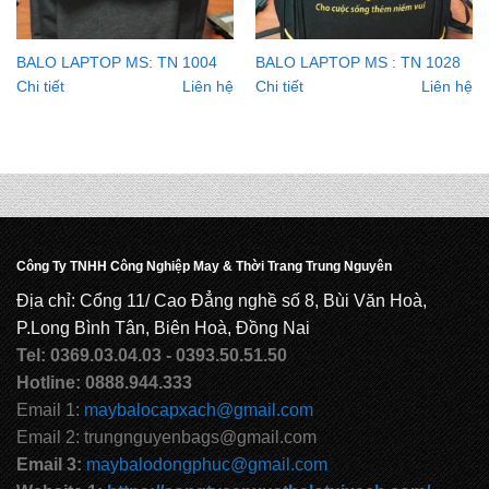
BALO LAPTOP MS: TN 1004
BALO LAPTOP MS : TN 1028
Chi tiết
Liên hệ
Chi tiết
Liên hệ
Công Ty TNHH Công Nghiệp May & Thời Trang Trung Nguyên
Địa chỉ: Cổng 11/ Cao Đẳng nghề số 8, Bùi Văn Hoà,
P.Long Bình Tân, Biên Hoà, Đồng Nai
Tel: 0369.03.04.03 - 0393.50.51.50
Hotline: 0888.944.333
Email 1:
maybalocapxach@gmail.com
Email 2: trungnguyenbags@gmail.com
Email 3:
maybalodongphuc@gmail.com