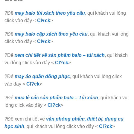
?Để
may balo túi xách theo yêu cầu
, quí khách vui lòng
click vào đây <
Cl♥ck
>
?Để
may balo cặp xách theo yêu cầu
, quí khách vui lòng
click vào đây <
Cl♥ck
>
?Để
xem chi tiết về sản phẩm balo – túi xách
, quí khách
vui lòng click vào đây <
Cl?ck
>
?Để
may áo quần đồng phục
, quí khách vui lòng click
vào đây <
Cl?ck
>
?Để
mua lẻ các sản phẩm balo – Túi xách
, quí khách vui
lòng click vào đây <
Cl?ck
>
?Để xem chi tiết về
văn phòng phẩm, thiết bị, dụng cụ
học sinh
, quí khách vui lòng click vào đây <
Cl?ck
>