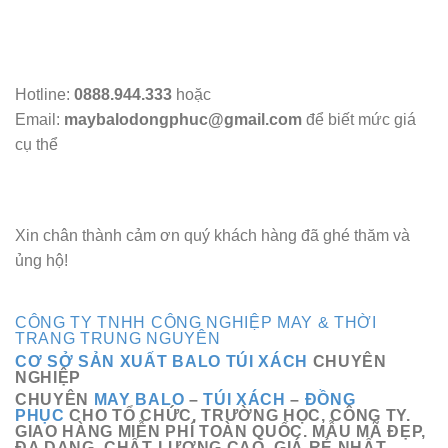
Hotline:
0888.944.333
hoặc
Email:
maybalodongphuc@gmail.com
để biết mức giá
cụ thể
Xin chân thành cảm ơn quý khách hàng đã ghé thăm và
ủng hộ!
CÔNG TY TNHH CÔNG NGHIỆP MAY & THỜI
TRANG TRUNG NGUYÊN
CƠ SỞ SẢN XUẤT BALO TÚI XÁCH
CHUYÊN
NGHIỆP
CHUYÊN
MAY BALO
–
TÚI XÁCH
–
ĐỒNG
PHỤC
CHO TỔ CHỨC, TRƯỜNG HỌC, CÔNG TY.
GIAO HÀNG MIỄN PHÍ TOÀN QUỐC. MẪU MÃ ĐẸP,
ĐA DANG. CHẤT LƯỢNG CAO, GIÁ RẺ NHẤT.