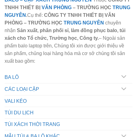
TNHH THIẾT BỊ
VĂN PHÒNG
– TRƯỜNG HỌC
TRUNG
NGUYÊN
.
Cụ thể:
CÔNG TY TNHH THIẾT BỊ VĂN
PHÒNG – TRƯỜNG HỌC
TRUNG NGUYÊN
chuyên
nhận
Sản xuất, phân phối sỉ, làm đồng phục balo, túi
xách cho Tổ chức, Trường học, Công ty.
– Ngoài sản
phẩm balo laptop trên, Chúng tôi xin được giới thiệu về
sản phẩm, chủng loại hàng hóa mà cơ sở chúng tôi sản
xuất bao gồm:
BA LÔ
CÁC LOẠI CẶP
VALI KÉO
TÚI DU LỊCH
TÚI XÁCH THỜI TRANG
MẪU TÚI & BA LÔ KHÁC