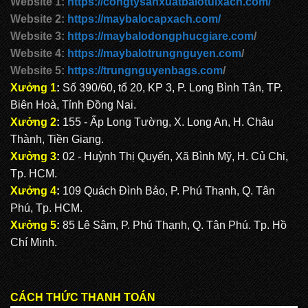
Website 1:
https://congtysanxuatbalotuixach.com/
Website 2:
https://maybalocapxach.com/
Website 3:
https://maybalodongphucgiare.com
/
Website 4:
https://maybalotrungnguyen.com
/
Website 5:
https://trungnguyenbags.com
/
Xưởng 1
:
Số 390/60, tổ 20, KP 3, P. Long Bình Tân, TP.
Biên Hoà, Tỉnh Đồng Nai.
Xưởng 2
:
155 - Ấp Long Tường, X. Long An, H. Châu
Thành, Tiền Giang.
Xưởng 3
:
02 - Huỳnh Thị Quyến, Xã Bình Mỹ, H. Củ Chi,
Tp. HCM.
Xưởng 4
:
109 Quách Đình Bảo, P. Phú Thạnh, Q. Tân
Phú, Tp. HCM.
Xưởng 5
:
85 Lê Sâm, P. Phú Thạnh, Q. Tân Phú. Tp. Hồ
Chí Minh.
CÁCH THỨC THANH TOÁN