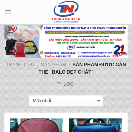
Skip
to
content
TRANG CHỦ
SẢN PHẨM
SẢN PHẨM ĐƯỢC GẮN
/
/
THẺ “BALO ĐẸP CHẤT”
LỌC