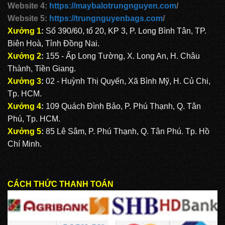
Website 4:
https://maybalotrungnguyen.com
/
Website 5:
https://trungnguyenbags.com
/
Xưởng 1
:
Số 390/60, tổ 20, KP 3, P. Long Bình Tân, TP.
Biên Hoà, Tỉnh Đồng Nai.
Xưởng 2
:
155 - Ấp Long Tường, X. Long An, H. Châu
Thành, Tiền Giang.
Xưởng 3
:
02 - Huỳnh Thị Quyến, Xã Bình Mỹ, H. Củ Chi,
Tp. HCM.
Xưởng 4
:
109 Quách Đình Bảo, P. Phú Thạnh, Q. Tân
Phú, Tp. HCM.
Xưởng 5
:
85 Lê Sâm, P. Phú Thạnh, Q. Tân Phú. Tp. Hồ
Chí Minh.
CÁCH THỨC THANH TOÁN