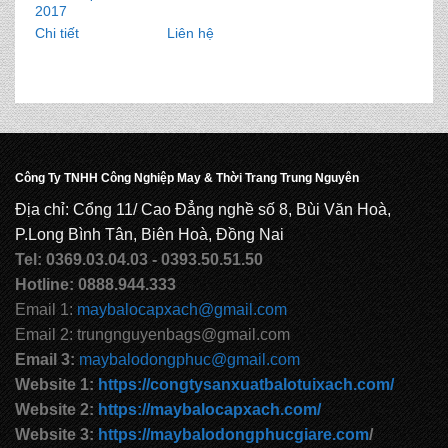
2017
Chi tiết
Liên hệ
Công Ty TNHH Công Nghiệp May & Thời Trang Trung Nguyên
Địa chỉ: Cổng 11/ Cao Đẳng nghề số 8, Bùi Văn Hoà,
P.Long Bình Tân, Biên Hoà, Đồng Nai
Tel: 0369.03.04.03 - 0393.50.51.50
Hotline: 0888.944.333
Email 1:
maybalocapxach@gmail.com
Email 2: trungnguyenbags@gmail.com
Email 3:
maybalodongphuc@gmail.com
Website 1:
https://congtysanxuatbalotuixach.com/
Website 2:
https://maybalocapxach.com/
Website 3:
https://maybalodongphucgiare.com
/