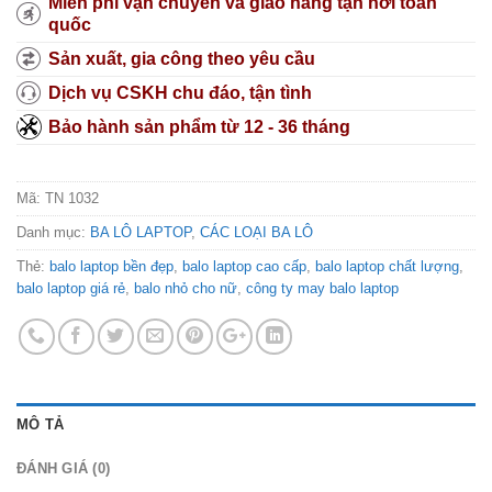
Miễn phí vận chuyển và giao hàng tận nơi toàn
quốc
Sản xuất, gia công theo yêu cầu
Dịch vụ CSKH chu đáo, tận tình
Bảo hành sản phẩm từ 12 - 36 tháng
Mã:
TN 1032
Danh mục:
BA LÔ LAPTOP
,
CÁC LOẠI BA LÔ
Thẻ:
balo laptop bền đẹp
,
balo laptop cao cấp
,
balo laptop chất lượng
,
balo laptop giá rẻ
,
balo nhỏ cho nữ
,
công ty may balo laptop
MÔ TẢ
ĐÁNH GIÁ (0)