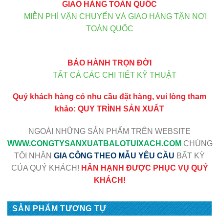
GIAO HÀNG TOÀN QUỐC
MIỄN PHÍ VẬN CHUYỂN VÀ GIAO HÀNG TẬN NƠI
TOÀN QUỐC
BẢO HÀNH TRỌN ĐỜI
TẤT CẢ CÁC CHI TIẾT KỸ THUẬT
Quý khách hàng có nhu cầu đặt hàng, vui lòng tham
khảo:
QUY TRÌNH SẢN XUẤT
NGOÀI NHỮNG SẢN PHẨM TRÊN WEBSITE
WWW
.CONGTYSANXUATBALOTUIXACH.COM
CHÚNG
TÔI NHẬN
GIA CÔNG THEO MẪU YÊU CẦU
BẤT KỲ
CỦA QUÝ KHÁCH!
HÂN HẠNH ĐƯỢC PHỤC VỤ QUÝ
KHÁCH!
SẢN PHẨM TƯƠNG TỰ