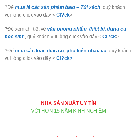
?Để
mua lẻ các sản phẩm balo – Túi xách
, quý khách
vui lòng click vào đây <
Cl?ck
>
?Để xem chi tiết về
văn phòng phẩm, thiết bị, dụng cụ
học sinh
, quý khách vui lòng click vào đây <
Cl?ck
>
?Để
mua các loại nhạc cụ, phụ kiện nhạc cụ
, quý khách
vui lòng click vào đây <
Cl?ck>
NHÀ SẢN XUẤT UY TÍN
VỚI HƠN 15 NĂM KINH NGHIỆM
.