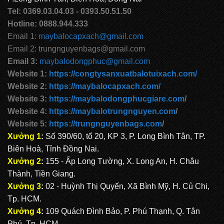
Tel: 0369.03.04.03 - 0393.50.51.50
Hotline: 0888.944.333
Email 1:
maybalocapxach@gmail.com
Email 2: trungnguyenbags@gmail.com
Email 3:
maybalodongphuc@gmail.com
Website 1:
https://congtysanxuatbalotuixach.com/
Website 2:
https://maybalocapxach.com/
Website 3:
https://maybalodongphucgiare.com
/
Website 4:
https://maybalotrungnguyen.com
/
Website 5:
https://trungnguyenbags.com
/
Xưởng 1
:
Số 390/60, tổ 20, KP 3, P. Long Bình Tân, TP.
Biên Hoà, Tỉnh Đồng Nai.
Xưởng 2
:
155 - Ấp Long Tường, X. Long An, H. Châu
Thành, Tiền Giang.
Xưởng 3
:
02 - Huỳnh Thị Quyến, Xã Bình Mỹ, H. Củ Chi,
Tp. HCM.
Xưởng 4
:
109 Quách Đình Bảo, P. Phú Thạnh, Q. Tân
Phú, Tp. HCM.