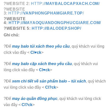
?WEBSITE 2:
HTTP://
MAYBALOCAPXACH.COM
/
?WEBSITE
3:
HTTP://
VANPHONGPHAMGIARE.TOP
/
?WEBSITE
4:
HTTP://MAYAOQUANDONGPHUCGIARE.COM/
?WEBSITE 5:
HTTP://BALODEP.SHOP/
Ghi chú:
?Để
may balo túi xách theo yêu cầu
, quý khách vui lòng
click vào đây <
Cl♥ck
>
?Để
may balo cặp xách theo yêu cầu
, quý khách vui
lòng click vào đây <
Cl♥ck
>
?Để
xem chi tiết về sản phẩm balo – túi xách
, quý khách
vui lòng click vào đây <
Cl?ck
>
?Để
may áo quần đồng phục
, quý khách vui lòng click
vào đây <
Cl?ck
>