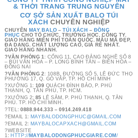
& THỜI TRANG TRUNG NGUYÊN
CƠ SỞ SẢN XUẤT BALO TÚI
XÁCH
CHUYÊN NGHIỆP
CHUYÊN
MAY BALO
–
TÚI XÁCH
–
ĐỒNG
PHỤC
CHO TỔ CHỨC, TRƯỜNG HỌC, CÔNG TY.
GIAO HÀNG MIỄN PHÍ TOÀN QUỐC. MẪU MÃ ĐẸP,
ĐA DẠNG. CHẤT LƯỢNG CAO, GIÁ RẺ NHẤT.
GIAO HÀNG NHANH.
?VĂN PHÒNG 1
: CỔNG 11, CAO ĐẲNG NGHỀ SỐ 8
– BÙI VĂN HÒA – P. LONG BÌNH TÂN – BIÊN HÒA –
ĐỒNG NAI
?VĂN PHÒNG 2
: 108B, ĐƯỜNG SỐ 5, LÊ ĐỨC THỌ
PHƯỜNG 17, Q. GÒ VẤP, TP. HỒ CHÍ MINH
?XƯỞNG 1:
109
QUÁCH ĐÌNH BẢO, P. PHÚ
THẠNH, Q. TÂN PHÚ, TP. HCM.
?XƯỞNG 2:
85
LÊ SÂM, P. PHÚ THẠNH, Q. TÂN
PHÚ. TP. HỒ CHÍ MINH.
?TEL:
0888.944.333 – 0914.249.418
?EMAIL 1:
MAYBALODONGPHUC@GMAIL.COM
?EMAIL 2:
MAYBALOCAPXACH@GMAIL.COM
?WEBSITE
1:
HTTP://
MAYBALODONGPHUCGIARE.COM
/