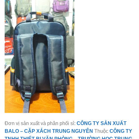
Đơn vị sản xuất và phân phối sỉ:
CÔNG TY SẢN XUẤT
BALO
–
CẶP XÁCH TRUNG NGUYÊN
Thuộc
CÔNG TY
TNHH THIẾT BỊ
VĂN PHÒNG
– TRƯỜNG HỌC
TRUNG