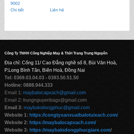
9002
Chi tiết
Liên hệ
Công Ty TNHH Công Nghiệp May & Thời Trang Trung Nguyên
Địa chỉ: Cổng 11/ Cao Đẳng nghề số 8, Bùi Văn Hoà,
P.Long Bình Tân, Biên Hoà, Đồng Nai
Tel: 0369.03.04.03 - 0393.50.51.50
Hotline: 0888.944.333
Email 1:
maybalocapxach@gmail.com
Email 2: trungnguyenbags@gmail.com
Email 3:
maybalodongphuc@gmail.com
Website 1:
https://congtysanxuatbalotuixach.com/
Website 2:
https://maybalocapxach.com/
Website 3:
https://maybalodongphucgiare.com
/