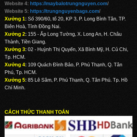
Website 4:
https://maybalotrungnguyen.com
/
Website 5:
https://trungnguyenbags.com
/
Xưởng 1
:
Số 390/60, tổ 20, KP 3, P. Long Bình Tân, TP.
Biên Hoà, Tỉnh Đồng Nai.
Xưởng 2
:
155 - Ấp Long Tường, X. Long An, H. Châu
Thành, Tiền Giang.
Xưởng 3
:
02 - Huỳnh Thị Quyến, Xã Bình Mỹ, H. Củ Chi,
Tp. HCM.
Xưởng 4
:
109 Quách Đình Bảo, P. Phú Thạnh, Q. Tân
Phú, Tp. HCM.
Xưởng 5
:
85 Lê Sâm, P. Phú Thạnh, Q. Tân Phú. Tp. Hồ
Chí Minh.
CÁCH THỨC THANH TOÁN