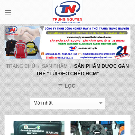
Skip
to
content
TRANG CHỦ
SẢN PHẨM
SẢN PHẨM ĐƯỢC GẮN
/
/
THẺ “TÚI ĐEO CHÉO HCM”
LỌC