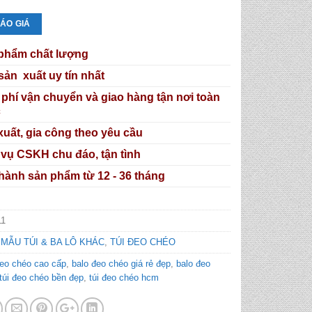
ÁO GIÁ
phẩm chất lượng
sản xuất uy tín nhất
 phí vận chuyển và giao hàng tận nơi toàn
c
xuất, gia công theo yêu cầu
 vụ CSKH chu đáo, tận tình
hành sản phẩm từ 12 - 36 tháng
11
:
MẪU TÚI & BA LÔ KHÁC
,
TÚI ĐEO CHÉO
đeo chéo cao cấp
,
balo đeo chéo giá rẻ đẹp
,
balo đeo
túi đeo chéo bền đẹp
,
túi đeo chéo hcm