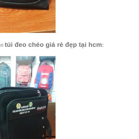
túi đeo chéo giá rẻ đẹp tại hcm
ên
: