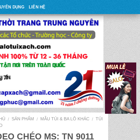
UYỂN DỤNG
LIÊN HỆ
HỦ
SẢN PHẨM
MẪU TÚI & BA LÔ KHÁC
TÚI
/
/
/
O
ĐEO CHÉO MS: TN 9011