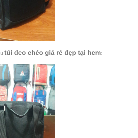
túi đeo chéo giá rẻ đẹp tại hcm
au
: