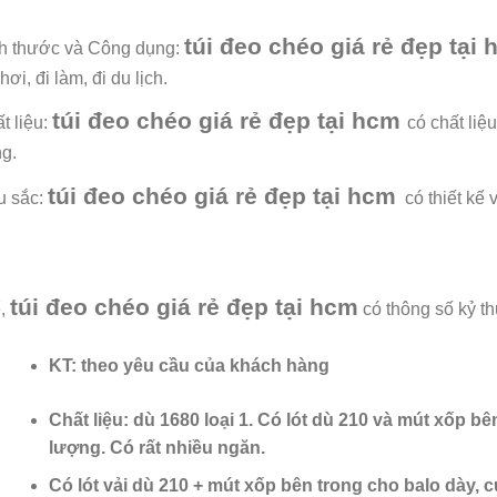
túi đeo chéo giá rẻ đẹp tại
h thước và Công dụng:
hơi, đi làm, đi du lịch.
túi đeo chéo giá rẻ đẹp tại hcm
t liệu:
có chất liệu
g.
túi đeo chéo giá rẻ đẹp tại hcm
u sắc:
có
thiết kế
túi đeo chéo giá rẻ đẹp tại hcm
ể,
có thông số kỷ thu
KT: theo yêu cầu của khách hàng
Chất liệu: dù 1680 loại 1. Có lót dù 210 và mút xốp b
lượng. Có rất nhiều ngăn.
Có lót vải dù 210 + mút xốp bên trong cho balo dày, 