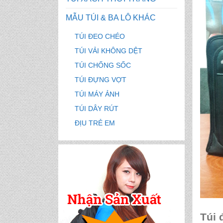
MẪU TÚI & BA LÔ KHÁC
TÚI ĐEO CHÉO
TÚI VẢI KHÔNG DỆT
TÚI CHỐNG SỐC
TÚI ĐỰNG VỢT
TÚI MÁY ẢNH
TÚI DÂY RÚT
ĐỊU TRẺ EM
Túi 