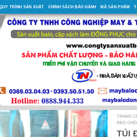
QUY TRÌNH SẢN XUẤT
CHÍNH SÁCH BẢO HÀNH
MÃ SẢN PHẨM
T
TRANG C
ĐEO CHÉ
TÚI 