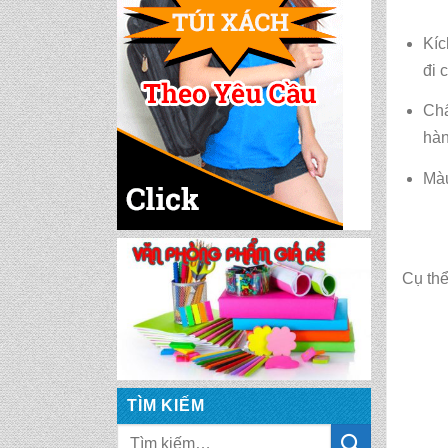
Kíc
đi c
Chấ
hàn
Mà
Cụ th
TÌM KIẾM