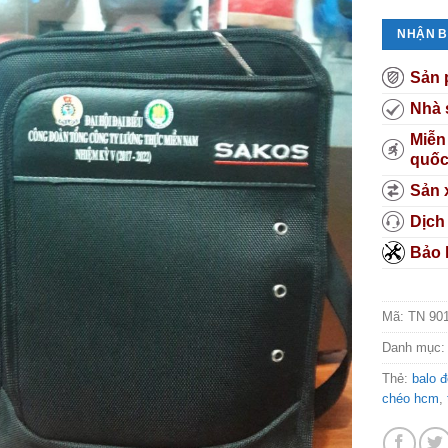
NHẬN B
Sản 
Nhà 
Miễn
quố
Sản 
Dịch
Bảo 
Mã:
TN 90
Danh mục
Thẻ:
balo 
chéo hcm
,