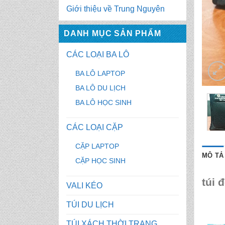
Giới thiệu về Trung Nguyên
DANH MỤC SẢN PHẨM
CÁC LOẠI BA LÔ
BA LÔ LAPTOP
BA LÔ DU LỊCH
BA LÔ HỌC SINH
CÁC LOẠI CẶP
CẶP LAPTOP
MÔ TẢ
CẶP HỌC SINH
túi 
VALI KÉO
TÚI DU LỊCH
TÚI XÁCH THỜI TRANG