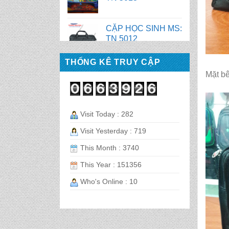
CẶP HỌC SINH MS:
TN 5016
CẶP HỌC SINH MS:
THỐNG KÊ TRUY CẬP
TN 5015
Mặt b
CẶP HỌC SINH MS:
TN 5014
Visit Today : 282
Visit Yesterday : 719
CẶP HỌC SINH MS:
This Month : 3740
TN 5013
This Year : 151356
Who's Online : 10
CẶP HỌC SINH MS:
TN 5012