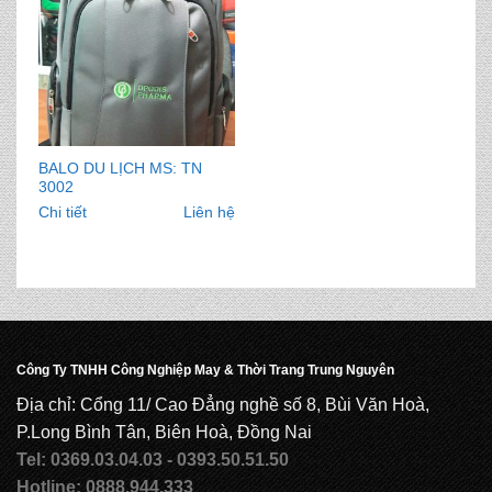
BALO DU LỊCH MS: TN
3002
Chi tiết
Liên hệ
Công Ty TNHH Công Nghiệp May & Thời Trang Trung Nguyên
Địa chỉ: Cổng 11/ Cao Đẳng nghề số 8, Bùi Văn Hoà,
P.Long Bình Tân, Biên Hoà, Đồng Nai
Tel: 0369.03.04.03 - 0393.50.51.50
Hotline: 0888.944.333