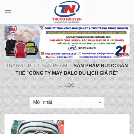
Skip
to
content
TRANG CHỦ
SẢN PHẨM
SẢN PHẨM ĐƯỢC GẮN
/
/
THẺ “CÔNG TY MAY BALO DU LỊCH GIÁ RẺ”
LỌC