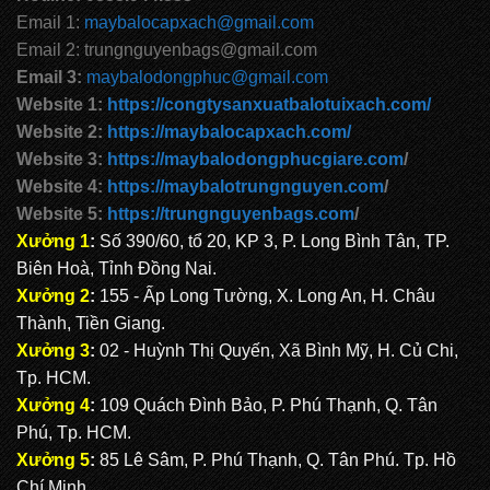
Email 1:
maybalocapxach@gmail.com
Email 2: trungnguyenbags@gmail.com
Email 3:
maybalodongphuc@gmail.com
Website 1:
https://congtysanxuatbalotuixach.com/
Website 2:
https://maybalocapxach.com/
Website 3:
https://maybalodongphucgiare.com
/
Website 4:
https://maybalotrungnguyen.com
/
Website 5:
https://trungnguyenbags.com
/
Xưởng 1
:
Số 390/60, tổ 20, KP 3, P. Long Bình Tân, TP.
Biên Hoà, Tỉnh Đồng Nai.
Xưởng 2
:
155 - Ấp Long Tường, X. Long An, H. Châu
Thành, Tiền Giang.
Xưởng 3
:
02 - Huỳnh Thị Quyến, Xã Bình Mỹ, H. Củ Chi,
Tp. HCM.
Xưởng 4
:
109 Quách Đình Bảo, P. Phú Thạnh, Q. Tân
Phú, Tp. HCM.
Xưởng 5
:
85 Lê Sâm, P. Phú Thạnh, Q. Tân Phú. Tp. Hồ
Chí Minh.